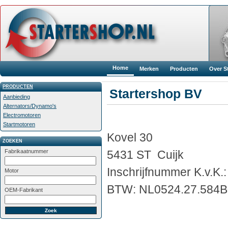
Home
Merken
Producten
Over S
PRODUCTEN
Startershop BV
Aanbieding
Alternators/Dynamo's
Electromotoren
Startmotoren
Kovel 30
ZOEKEN
5431 ST Cuijk
Fabrikaatnummer
Inschrijfnummer K.v.K.
Motor
BTW: NL0524.27.584B
OEM-Fabrikant