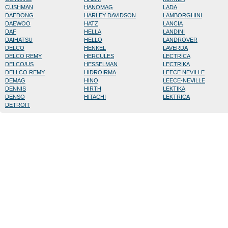
CUSHMAN
HANOMAG
LADA
DAEDONG
HARLEY DAVIDSON
LAMBORGHINI
DAEWOO
HATZ
LANCIA
DAF
HELLA
LANDINI
DAIHATSU
HELLO
LANDROVER
DELCO
HENKEL
LAVERDA
DELCO REMY
HERCULES
LECTRICA
DELCO/US
HESSELMAN
LECTRIKA
DELLCO REMY
HIDROIRMA
LEECE NEVILLE
DEMAG
HINO
LEECE-NEVILLE
DENNIS
HIRTH
LEKTIKA
DENSO
HITACHI
LEKTRICA
DETROIT