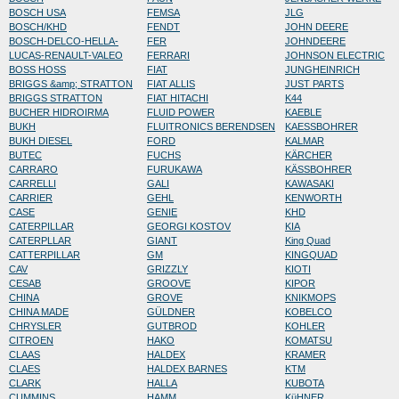
BOSCH USA
FEMSA
JLG
BOSCH/KHD
FENDT
JOHN DEERE
BOSCH-DELCO-HELLA-
FER
JOHNDEERE
LUCAS-RENAULT-VALEO
FERRARI
JOHNSON ELECTRIC
BOSS HOSS
FIAT
JUNGHEINRICH
BRIGGS &amp; STRATTON
FIAT ALLIS
JUST PARTS
BRIGGS STRATTON
FIAT HITACHI
K44
BUCHER HIDROIRMA
FLUID POWER
KAEBLE
BUKH
FLUITRONICS BERENDSEN
KAESSBOHRER
BUKH DIESEL
FORD
KALMAR
BUTEC
FUCHS
KÄRCHER
CARRARO
FURUKAWA
KÄSSBOHRER
CARRELLI
GALI
KAWASAKI
CARRIER
GEHL
KENWORTH
CASE
GENIE
KHD
CATERPILLAR
GEORGI KOSTOV
KIA
CATERPLLAR
GIANT
King Quad
CATTERPILLAR
GM
KINGQUAD
CAV
GRIZZLY
KIOTI
CESAB
GROOVE
KIPOR
CHINA
GROVE
KNIKMOPS
CHINA MADE
GÜLDNER
KOBELCO
CHRYSLER
GUTBROD
KOHLER
CITROEN
HAKO
KOMATSU
CLAAS
HALDEX
KRAMER
CLAES
HALDEX BARNES
KTM
CLARK
HALLA
KUBOTA
CUMMINS
HAMM
KüHNER