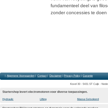
fundamenteel deel van filoso
zonder concessies te doen aa
|
Algemene Voorwaarden
|
Contact
|
Disclaimer
|
Privacy Policy
|
Garantie
Kovel 30 - 5431 ST Cuijk - Nede
Startershop levert electromotoren voor diverse toepassingen.
Hydraulic
Lifting
Massa Geïsoleerd