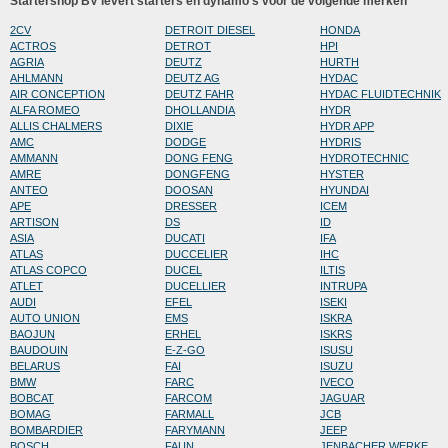
Startershop BV levert starters en dynamo's voor de volgende merken
2CV
DETROIT DIESEL
HONDA
ACTROS
DETROT
HPI
AGRIA
DEUTZ
HURTH
AHLMANN
DEUTZ AG
HYDAC
AIR CONCEPTION
DEUTZ FAHR
HYDAC FLUIDTECHNIK
ALFA ROMEO
DHOLLANDIA
HYDR
ALLIS CHALMERS
DIXIE
HYDR APP
AMC
DODGE
HYDRIS
AMMANN
DONG FENG
HYDROTECHNIC
AMRE
DONGFENG
HYSTER
ANTEO
DOOSAN
HYUNDAI
APE
DRESSER
ICEM
ARTISON
DS
ID
ASIA
DUCATI
IFA
ATLAS
DUCCELIER
IHC
ATLAS COPCO
DUCEL
ILTIS
ATLET
DUCELLIER
INTRUPA
AUDI
EFEL
ISEKI
AUTO UNION
EMS
ISKRA
BAOJUN
ERHEL
ISKRS
BAUDOUIN
E-Z-GO
ISUSU
BELARUS
FAI
ISUZU
BMW
FARC
IVECO
BOBCAT
FARCOM
JAGUAR
BOMAG
FARMALL
JCB
BOMBARDIER
FARYMANN
JEEP
BOSCH
FAUN
JENBACHER WERKE