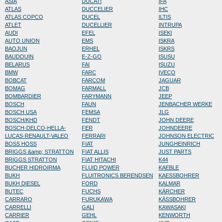
ASIA
DUCATI
IFA
ATLAS
DUCCELIER
IHC
ATLAS COPCO
DUCEL
ILTIS
ATLET
DUCELLIER
INTRUPA
AUDI
EFEL
ISEKI
AUTO UNION
EMS
ISKRA
BAOJUN
ERHEL
ISKRS
BAUDOUIN
E-Z-GO
ISUSU
BELARUS
FAI
ISUZU
BMW
FARC
IVECO
BOBCAT
FARCOM
JAGUAR
BOMAG
FARMALL
JCB
BOMBARDIER
FARYMANN
JEEP
BOSCH
FAUN
JENBACHER WERKE
BOSCH USA
FEMSA
JLG
BOSCH/KHD
FENDT
JOHN DEERE
BOSCH-DELCO-HELLA-
FER
JOHNDEERE
LUCAS-RENAULT-VALEO
FERRARI
JOHNSON ELECTRIC
BOSS HOSS
FIAT
JUNGHEINRICH
BRIGGS &amp; STRATTON
FIAT ALLIS
JUST PARTS
BRIGGS STRATTON
FIAT HITACHI
K44
BUCHER HIDROIRMA
FLUID POWER
KAEBLE
BUKH
FLUITRONICS BERENDSEN
KAESSBOHRER
BUKH DIESEL
FORD
KALMAR
BUTEC
FUCHS
KÄRCHER
CARRARO
FURUKAWA
KÄSSBOHRER
CARRELLI
GALI
KAWASAKI
CARRIER
GEHL
KENWORTH