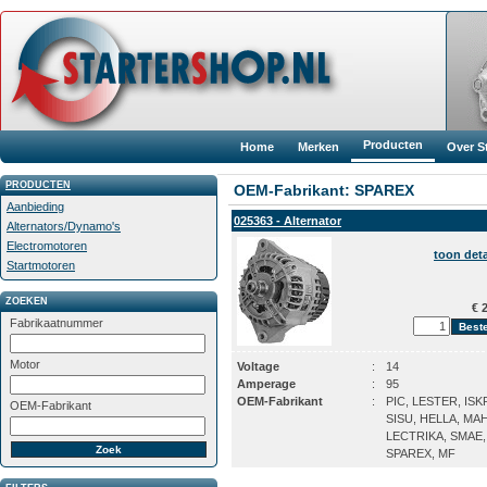
Producten
Home
Merken
Over S
PRODUCTEN
OEM-Fabrikant: SPAREX
Aanbieding
025363 - Alternator
Alternators/Dynamo's
Electromotoren
toon deta
Startmotoren
ZOEKEN
€ 2
Fabrikaatnummer
Motor
Voltage
:
14
Amperage
:
95
OEM-Fabrikant
:
PIC, LESTER, ISK
OEM-Fabrikant
SISU, HELLA, MA
LECTRIKA, SMAE,
SPAREX, MF