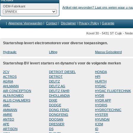
FILTERS
OEM-Fabrikant
Artikel niet gevonden? Laat ons weten waar u na
|
Algemene Voorwaarden
|
Contact
|
Disclaimer
|
Privacy Policy
|
Garantie
Kovel 30 - 5431 ST Cuijk - Nede
Startershop levert electromotoren voor diverse toepassingen.
Hydraulic
Lifting
Massa Geïsoleerd
Startershop BV levert starters en dynamo's voor de volgende merken
2CV
DETROIT DIESEL
HONDA
ACTROS
DETROT
HPI
AGRIA
DEUTZ
HURTH
AHLMANN
DEUTZ AG
HYDAC
AIR CONCEPTION
DEUTZ FAHR
HYDAC FLUIDTECHNIK
ALFA ROMEO
DHOLLANDIA
HYDR
ALLIS CHALMERS
DIXIE
HYDR APP
AMC
DODGE
HYDRIS
AMMANN
DONG FENG
HYDROTECHNIC
AMRE
DONGFENG
HYSTER
ANTEO
DOOSAN
HYUNDAI
APE
DRESSER
ICEM
ARTISON
DS
ID