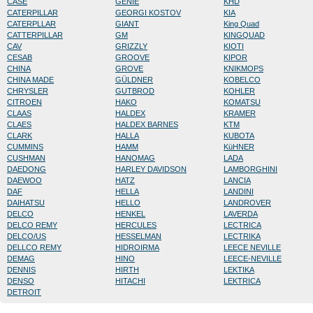
CASE
GENIE
KHD
CATERPILLAR
GEORGI KOSTOV
KIA
CATERPLLAR
GIANT
King Quad
CATTERPILLAR
GM
KINGQUAD
CAV
GRIZZLY
KIOTI
CESAB
GROOVE
KIPOR
CHINA
GROVE
KNIKMOPS
CHINA MADE
GÜLDNER
KOBELCO
CHRYSLER
GUTBROD
KOHLER
CITROEN
HAKO
KOMATSU
CLAAS
HALDEX
KRAMER
CLAES
HALDEX BARNES
KTM
CLARK
HALLA
KUBOTA
CUMMINS
HAMM
KüHNER
CUSHMAN
HANOMAG
LADA
DAEDONG
HARLEY DAVIDSON
LAMBORGHINI
DAEWOO
HATZ
LANCIA
DAF
HELLA
LANDINI
DAIHATSU
HELLO
LANDROVER
DELCO
HENKEL
LAVERDA
DELCO REMY
HERCULES
LECTRICA
DELCO/US
HESSELMAN
LECTRIKA
DELLCO REMY
HIDROIRMA
LEECE NEVILLE
DEMAG
HINO
LEECE-NEVILLE
DENNIS
HIRTH
LEKTIKA
DENSO
HITACHI
LEKTRICA
DETROIT