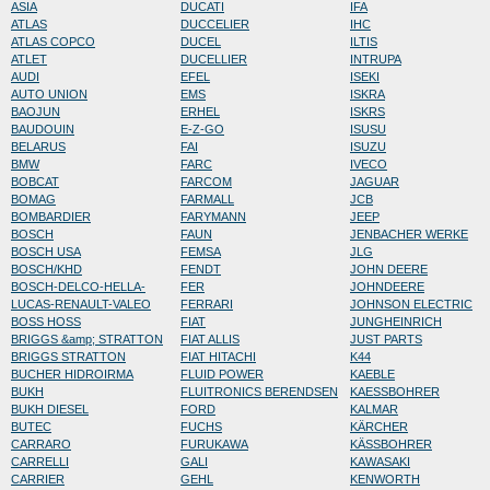
ASIA
DUCATI
IFA
ATLAS
DUCCELIER
IHC
ATLAS COPCO
DUCEL
ILTIS
ATLET
DUCELLIER
INTRUPA
AUDI
EFEL
ISEKI
AUTO UNION
EMS
ISKRA
BAOJUN
ERHEL
ISKRS
BAUDOUIN
E-Z-GO
ISUSU
BELARUS
FAI
ISUZU
BMW
FARC
IVECO
BOBCAT
FARCOM
JAGUAR
BOMAG
FARMALL
JCB
BOMBARDIER
FARYMANN
JEEP
BOSCH
FAUN
JENBACHER WERKE
BOSCH USA
FEMSA
JLG
BOSCH/KHD
FENDT
JOHN DEERE
BOSCH-DELCO-HELLA-
FER
JOHNDEERE
LUCAS-RENAULT-VALEO
FERRARI
JOHNSON ELECTRIC
BOSS HOSS
FIAT
JUNGHEINRICH
BRIGGS &amp; STRATTON
FIAT ALLIS
JUST PARTS
BRIGGS STRATTON
FIAT HITACHI
K44
BUCHER HIDROIRMA
FLUID POWER
KAEBLE
BUKH
FLUITRONICS BERENDSEN
KAESSBOHRER
BUKH DIESEL
FORD
KALMAR
BUTEC
FUCHS
KÄRCHER
CARRARO
FURUKAWA
KÄSSBOHRER
CARRELLI
GALI
KAWASAKI
CARRIER
GEHL
KENWORTH