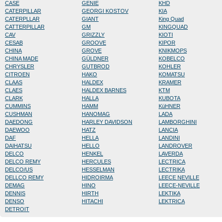
CASE
GENIE
KHD
CATERPILLAR
GEORGI KOSTOV
KIA
CATERPLLAR
GIANT
King Quad
CATTERPILLAR
GM
KINGQUAD
CAV
GRIZZLY
KIOTI
CESAB
GROOVE
KIPOR
CHINA
GROVE
KNIKMOPS
CHINA MADE
GÜLDNER
KOBELCO
CHRYSLER
GUTBROD
KOHLER
CITROEN
HAKO
KOMATSU
CLAAS
HALDEX
KRAMER
CLAES
HALDEX BARNES
KTM
CLARK
HALLA
KUBOTA
CUMMINS
HAMM
KüHNER
CUSHMAN
HANOMAG
LADA
DAEDONG
HARLEY DAVIDSON
LAMBORGHINI
DAEWOO
HATZ
LANCIA
DAF
HELLA
LANDINI
DAIHATSU
HELLO
LANDROVER
DELCO
HENKEL
LAVERDA
DELCO REMY
HERCULES
LECTRICA
DELCO/US
HESSELMAN
LECTRIKA
DELLCO REMY
HIDROIRMA
LEECE NEVILLE
DEMAG
HINO
LEECE-NEVILLE
DENNIS
HIRTH
LEKTIKA
DENSO
HITACHI
LEKTRICA
DETROIT