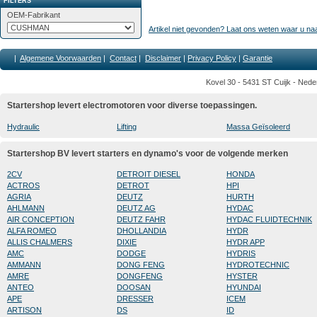
FILTERS
OEM-Fabrikant
Artikel niet gevonden? Laat ons weten waar u na
|
Algemene Voorwaarden
|
Contact
|
Disclaimer
|
Privacy Policy
|
Garantie
Kovel 30 - 5431 ST Cuijk - Nede
Startershop levert electromotoren voor diverse toepassingen.
Hydraulic
Lifting
Massa Geïsoleerd
Startershop BV levert starters en dynamo's voor de volgende merken
2CV
DETROIT DIESEL
HONDA
ACTROS
DETROT
HPI
AGRIA
DEUTZ
HURTH
AHLMANN
DEUTZ AG
HYDAC
AIR CONCEPTION
DEUTZ FAHR
HYDAC FLUIDTECHNIK
ALFA ROMEO
DHOLLANDIA
HYDR
ALLIS CHALMERS
DIXIE
HYDR APP
AMC
DODGE
HYDRIS
AMMANN
DONG FENG
HYDROTECHNIC
AMRE
DONGFENG
HYSTER
ANTEO
DOOSAN
HYUNDAI
APE
DRESSER
ICEM
ARTISON
DS
ID