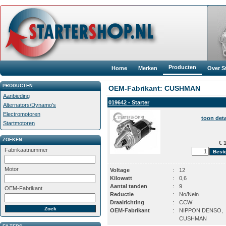
Producten
Home
Merken
Over S
PRODUCTEN
OEM-Fabrikant: CUSHMAN
Aanbieding
019642 - Starter
Alternators/Dynamo's
Electromotoren
toon deta
Startmotoren
ZOEKEN
€ 1
Fabrikaatnummer
Motor
Voltage
:
12
Kilowatt
:
0,6
Aantal tanden
:
9
OEM-Fabrikant
Reductie
:
No/Nein
Draairichting
:
CCW
OEM-Fabrikant
:
NIPPON DENSO,
CUSHMAN