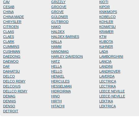
CAV
GRIZZLY
KIOTI
CESAB
GROOVE
KIPOR
CHINA
GROVE
KNIKMOPS
CHINA MADE
GÜLDNER
KOBELCO
CHRYSLER
GUTBROD
KOHLER
CITROEN
HAKO
KOMATSU
CLAAS
HALDEX
KRAMER
CLAES
HALDEX BARNES
KTM
CLARK
HALLA
KUBOTA
CUMMINS
HAMM
KüHNER
CUSHMAN
HANOMAG
LADA
DAEDONG
HARLEY DAVIDSON
LAMBORGHINI
DAEWOO
HATZ
LANCIA
DAF
HELLA
LANDINI
DAIHATSU
HELLO
LANDROVER
DELCO
HENKEL
LAVERDA
DELCO REMY
HERCULES
LECTRICA
DELCO/US
HESSELMAN
LECTRIKA
DELLCO REMY
HIDROIRMA
LEECE NEVILLE
DEMAG
HINO
LEECE-NEVILLE
DENNIS
HIRTH
LEKTIKA
DENSO
HITACHI
LEKTRICA
DETROIT