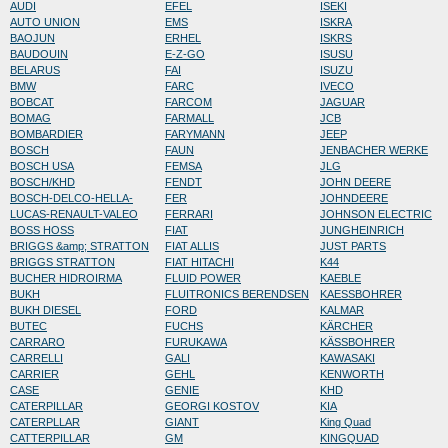
AUDI
EFEL
ISEKI
AUTO UNION
EMS
ISKRA
BAOJUN
ERHEL
ISKRS
BAUDOUIN
E-Z-GO
ISUSU
BELARUS
FAI
ISUZU
BMW
FARC
IVECO
BOBCAT
FARCOM
JAGUAR
BOMAG
FARMALL
JCB
BOMBARDIER
FARYMANN
JEEP
BOSCH
FAUN
JENBACHER WERKE
BOSCH USA
FEMSA
JLG
BOSCH/KHD
FENDT
JOHN DEERE
BOSCH-DELCO-HELLA-
FER
JOHNDEERE
LUCAS-RENAULT-VALEO
FERRARI
JOHNSON ELECTRIC
BOSS HOSS
FIAT
JUNGHEINRICH
BRIGGS &amp; STRATTON
FIAT ALLIS
JUST PARTS
BRIGGS STRATTON
FIAT HITACHI
K44
BUCHER HIDROIRMA
FLUID POWER
KAEBLE
BUKH
FLUITRONICS BERENDSEN
KAESSBOHRER
BUKH DIESEL
FORD
KALMAR
BUTEC
FUCHS
KÄRCHER
CARRARO
FURUKAWA
KÄSSBOHRER
CARRELLI
GALI
KAWASAKI
CARRIER
GEHL
KENWORTH
CASE
GENIE
KHD
CATERPILLAR
GEORGI KOSTOV
KIA
CATERPLLAR
GIANT
King Quad
CATTERPILLAR
GM
KINGQUAD