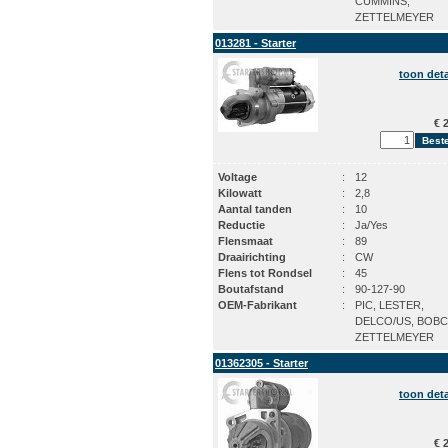
CUMMINS,
ZETTELMEYER
013281 - Starter
toon deta
€ 2
Voltage
:
12
Kilowatt
:
2,8
Aantal tanden
:
10
Reductie
:
Ja/Yes
Flensmaat
:
89
Draairichting
:
CW
Flens tot Rondsel
:
45
Boutafstand
:
90-127-90
OEM-Fabrikant
:
PIC, LESTER,
DELCO/US, BOBC
ZETTELMEYER
01362305 - Starter
toon deta
€ 2