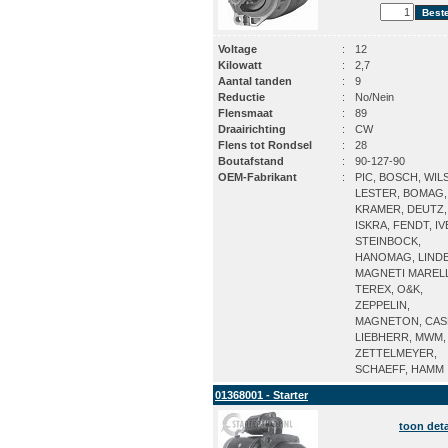
Voltage
:
12
Kilowatt
:
2,7
Aantal tanden
:
9
Reductie
:
No/Nein
Flensmaat
:
89
Draairichting
:
CW
Flens tot Rondsel
:
28
Boutafstand
:
90-127-90
OEM-Fabrikant
:
PIC, BOSCH, WIL
LESTER, BOMAG,
KRAMER, DEUTZ,
ISKRA, FENDT, I
STEINBOCK,
HANOMAG, LINDE
MAGNETI MARELL
TEREX, O&K,
ZEPPELIN,
MAGNETON, CAS
LIEBHERR, MWM,
ZETTELMEYER,
SCHAEFF, HAMM
01368001 - Starter
toon deta