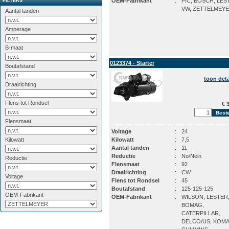
OEM-Fabrikant
:
PIC, BOSCH, LES
FILTERS
VW, ZETTELMEY
Aantal tanden
Amperage
B-maat
0123374 - Starter
Boutafstand
toon deta
Draairichting
Flens tot Rondsel
€ 3
Flensmaat
Voltage
:
24
Kilowatt
Kilowatt
:
7,5
Aantal tanden
:
11
Reductie
:
No/Nein
Reductie
Flensmaat
:
92
Draairichting
:
CW
Voltage
Flens tot Rondsel
:
45
Boutafstand
:
125-125-125
OEM-Fabrikant
OEM-Fabrikant
:
WILSON, LESTER
BOMAG,
CATERPILLAR,
DELCO/US, KOMA