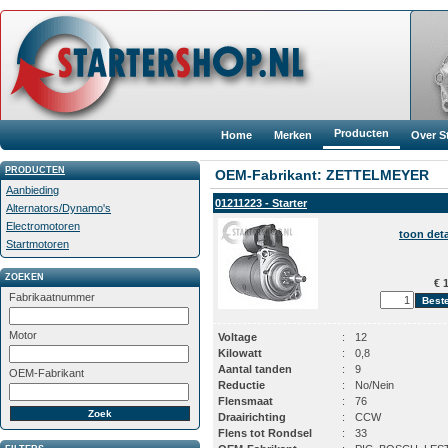
Producten
Home
Merken
Over S
PRODUCTEN
OEM-Fabrikant: ZETTELMEYER
Aanbieding
01211223 - Starter
Alternators/Dynamo's
Electromotoren
toon deta
Startmotoren
ZOEKEN
€ 1
Fabrikaatnummer
Motor
Voltage
:
12
Kilowatt
:
0,8
Aantal tanden
:
9
OEM-Fabrikant
Reductie
:
No/Nein
Flensmaat
:
76
Draairichting
:
CCW
Flens tot Rondsel
:
33