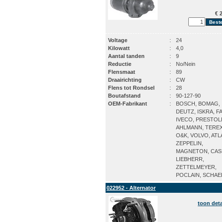
€ 2
Voltage
:
24
Kilowatt
:
4,0
Aantal tanden
:
9
Reductie
:
No/Nein
Flensmaat
:
89
Draairichting
:
CW
Flens tot Rondsel
:
28
Boutafstand
:
90-127-90
OEM-Fabrikant
:
BOSCH, BOMAG,
DEUTZ, ISKRA, F
IVECO, PRESTOLI
AHLMANN, TEREX
O&K, VOLVO, ATL
ZEPPELIN,
MAGNETON, CAS
LIEBHERR,
ZETTELMEYER,
POCLAIN, SCHAE
022952 - Alternator
toon deta