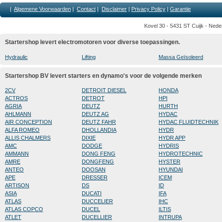
|
Algemene Voorwaarden
|
Contact
|
Disclaimer
|
Privacy Policy
|
Garantie
Kovel 30 - 5431 ST Cuijk - Nede
Startershop levert electromotoren voor diverse toepassingen.
Hydraulic
Lifting
Massa Geïsoleerd
Startershop BV levert starters en dynamo's voor de volgende merken
2CV
DETROIT DIESEL
HONDA
ACTROS
DETROT
HPI
AGRIA
DEUTZ
HURTH
AHLMANN
DEUTZ AG
HYDAC
AIR CONCEPTION
DEUTZ FAHR
HYDAC FLUIDTECHNIK
ALFA ROMEO
DHOLLANDIA
HYDR
ALLIS CHALMERS
DIXIE
HYDR APP
AMC
DODGE
HYDRIS
AMMANN
DONG FENG
HYDROTECHNIC
AMRE
DONGFENG
HYSTER
ANTEO
DOOSAN
HYUNDAI
APE
DRESSER
ICEM
ARTISON
DS
ID
ASIA
DUCATI
IFA
ATLAS
DUCCELIER
IHC
ATLAS COPCO
DUCEL
ILTIS
ATLET
DUCELLIER
INTRUPA