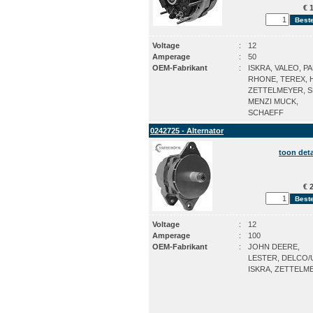
€ 1
Voltage
:
12
Amperage
:
50
OEM-Fabrikant
:
ISKRA, VALEO, PA
RHONE, TEREX, 
ZETTELMEYER, S
MENZI MUCK,
SCHAEFF
0242725 - Alternator
toon deta
€ 2
Voltage
:
12
Amperage
:
100
OEM-Fabrikant
:
JOHN DEERE,
LESTER, DELCO/
ISKRA, ZETTELM