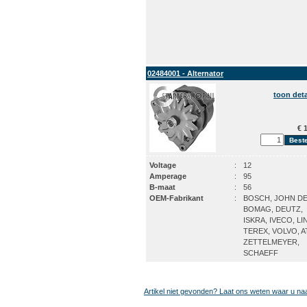
02484001 - Alternator
toon deta
€ 1
Voltage
:
12
Amperage
:
95
B-maat
:
56
OEM-Fabrikant
:
BOSCH, JOHN DE
BOMAG, DEUTZ,
ISKRA, IVECO, LI
TEREX, VOLVO, A
ZETTELMEYER,
SCHAEFF
Artikel niet gevonden? Laat ons weten waar u na