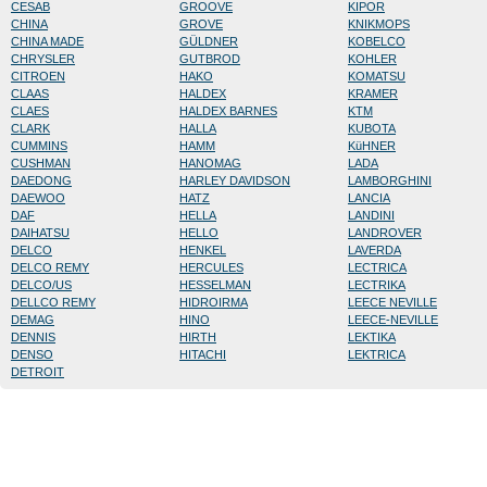
CESAB
GROOVE
KIPOR
CHINA
GROVE
KNIKMOPS
CHINA MADE
GÜLDNER
KOBELCO
CHRYSLER
GUTBROD
KOHLER
CITROEN
HAKO
KOMATSU
CLAAS
HALDEX
KRAMER
CLAES
HALDEX BARNES
KTM
CLARK
HALLA
KUBOTA
CUMMINS
HAMM
KüHNER
CUSHMAN
HANOMAG
LADA
DAEDONG
HARLEY DAVIDSON
LAMBORGHINI
DAEWOO
HATZ
LANCIA
DAF
HELLA
LANDINI
DAIHATSU
HELLO
LANDROVER
DELCO
HENKEL
LAVERDA
DELCO REMY
HERCULES
LECTRICA
DELCO/US
HESSELMAN
LECTRIKA
DELLCO REMY
HIDROIRMA
LEECE NEVILLE
DEMAG
HINO
LEECE-NEVILLE
DENNIS
HIRTH
LEKTIKA
DENSO
HITACHI
LEKTRICA
DETROIT