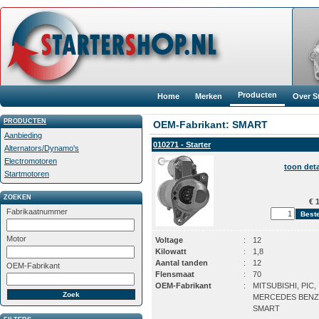
Producten
Home
Merken
Over S
PRODUCTEN
OEM-Fabrikant: SMART
Aanbieding
010271 - Starter
Alternators/Dynamo's
Electromotoren
toon deta
Startmotoren
ZOEKEN
€ 1
Fabrikaatnummer
Motor
Voltage
:
12
Kilowatt
:
1,8
Aantal tanden
:
12
OEM-Fabrikant
Flensmaat
:
70
OEM-Fabrikant
:
MITSUBISHI, PIC,
MERCEDES BENZ
SMART