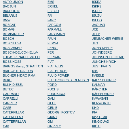
AUTO UNION
EMS
ISKRA
BAOJUN
ERHEL
ISKRS
BAUDOUIN
E-Z-GO
ISUSU
BELARUS
FAI
ISUZU
BMW
FARC
IVECO
BOBCAT
FARCOM
JAGUAR
BOMAG
FARMALL
JCB
BOMBARDIER
FARYMANN
JEEP
BOSCH
FAUN
JENBACHER WERKE
BOSCH USA
FEMSA
JLG
BOSCH/KHD
FENDT
JOHN DEERE
BOSCH-DELCO-HELLA-
FER
JOHNDEERE
LUCAS-RENAULT-VALEO
FERRARI
JOHNSON ELECTRIC
BOSS HOSS
FIAT
JUNGHEINRICH
BRIGGS &amp; STRATTON
FIAT ALLIS
JUST PARTS
BRIGGS STRATTON
FIAT HITACHI
K44
BUCHER HIDROIRMA
FLUID POWER
KAEBLE
BUKH
FLUITRONICS BERENDSEN
KAESSBOHRER
BUKH DIESEL
FORD
KALMAR
BUTEC
FUCHS
KÄRCHER
CARRARO
FURUKAWA
KÄSSBOHRER
CARRELLI
GALI
KAWASAKI
CARRIER
GEHL
KENWORTH
CASE
GENIE
KHD
CATERPILLAR
GEORGI KOSTOV
KIA
CATERPLLAR
GIANT
King Quad
CATTERPILLAR
GM
KINGQUAD
CAV
GRIZZLY
KIOTI