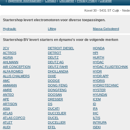
|
Algemene Voorwaarden
|
Contact
|
Disclaimer
|
Privacy Policy
|
Garantie
Kovel 30 - 5431 ST Cuijk - Nede
Startershop levert electromotoren voor diverse toepassingen.
Hydraulic
Lifting
Massa Geïsoleerd
Startershop BV levert starters en dynamo's voor de volgende merken
2CV
DETROIT DIESEL
HONDA
ACTROS
DETROT
HPI
AGRIA
DEUTZ
HURTH
AHLMANN
DEUTZ AG
HYDAC
AIR CONCEPTION
DEUTZ FAHR
HYDAC FLUIDTECHNIK
ALFA ROMEO
DHOLLANDIA
HYDR
ALLIS CHALMERS
DIXIE
HYDR APP
AMC
DODGE
HYDRIS
AMMANN
DONG FENG
HYDROTECHNIC
AMRE
DONGFENG
HYSTER
ANTEO
DOOSAN
HYUNDAI
APE
DRESSER
ICEM
ARTISON
DS
ID
ASIA
DUCATI
IFA
ATLAS
DUCCELIER
IHC
ATLAS COPCO
DUCEL
ILTIS
ATLET
DUCELLIER
INTRUPA
AUDI
EFEL
ISEKI