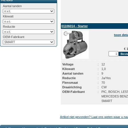
FILTERS
Aantal tanden
Kilowatt
01106014 - Starter
Reductie
toon deta
OEM-Fabrikant
€ 1
Voltage
:
12
Kilowatt
:
1,0
Aantal tanden
:
9
Reductie
:
Ja/Yes
Flensmaat
:
70
Draairichting
:
CW
OEM-Fabrikant
:
PIC, BOSCH, LES
MERCEDES BENZ
SMART
Artikel niet gevonden? Laat ons weten waar u na