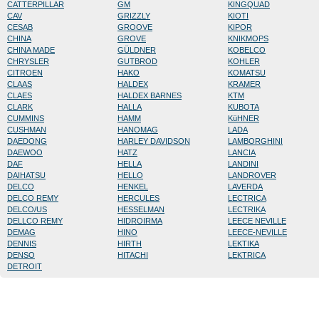
CATTERPILLAR
GM
KINGQUAD
CAV
GRIZZLY
KIOTI
CESAB
GROOVE
KIPOR
CHINA
GROVE
KNIKMOPS
CHINA MADE
GÜLDNER
KOBELCO
CHRYSLER
GUTBROD
KOHLER
CITROEN
HAKO
KOMATSU
CLAAS
HALDEX
KRAMER
CLAES
HALDEX BARNES
KTM
CLARK
HALLA
KUBOTA
CUMMINS
HAMM
KüHNER
CUSHMAN
HANOMAG
LADA
DAEDONG
HARLEY DAVIDSON
LAMBORGHINI
DAEWOO
HATZ
LANCIA
DAF
HELLA
LANDINI
DAIHATSU
HELLO
LANDROVER
DELCO
HENKEL
LAVERDA
DELCO REMY
HERCULES
LECTRICA
DELCO/US
HESSELMAN
LECTRIKA
DELLCO REMY
HIDROIRMA
LEECE NEVILLE
DEMAG
HINO
LEECE-NEVILLE
DENNIS
HIRTH
LEKTIKA
DENSO
HITACHI
LEKTRICA
DETROIT