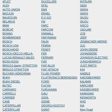
ATLET
DUCELLIER
INTRUPA
AUDI
EFEL
ISEKI
AUTO UNION
EMS
ISKRA
BAOJUN
ERHEL
ISKRS
BAUDOUIN
E-Z-GO
ISUSU
BELARUS
FAI
ISUZU
BMW
FARC
IVECO
BOBCAT
FARCOM
JAGUAR
BOMAG
FARMALL
JCB
BOMBARDIER
FARYMANN
JEEP
BOSCH
FAUN
JENBACHER WERKE
BOSCH USA
FEMSA
JLG
BOSCH/KHD
FENDT
JOHN DEERE
BOSCH-DELCO-HELLA-
FER
JOHNDEERE
LUCAS-RENAULT-VALEO
FERRARI
JOHNSON ELECTRIC
BOSS HOSS
FIAT
JUNGHEINRICH
BRIGGS &amp; STRATTON
FIAT ALLIS
JUST PARTS
BRIGGS STRATTON
FIAT HITACHI
K44
BUCHER HIDROIRMA
FLUID POWER
KAEBLE
BUKH
FLUITRONICS BERENDSEN
KAESSBOHRER
BUKH DIESEL
FORD
KALMAR
BUTEC
FUCHS
KÄRCHER
CARRARO
FURUKAWA
KÄSSBOHRER
CARRELLI
GALI
KAWASAKI
CARRIER
GEHL
KENWORTH
CASE
GENIE
KHD
CATERPILLAR
GEORGI KOSTOV
KIA
CATERPLLAR
GIANT
King Quad