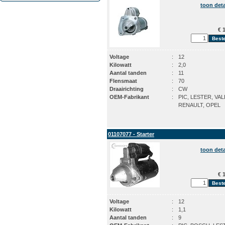
toon deta
€ 1
Voltage
:
12
Kilowatt
:
2,0
Aantal tanden
:
11
Flensmaat
:
70
Draairichting
:
CW
OEM-Fabrikant
:
PIC, LESTER, VAL
RENAULT, OPEL
01107077 - Starter
toon deta
€ 1
Voltage
:
12
Kilowatt
:
1,1
Aantal tanden
:
9