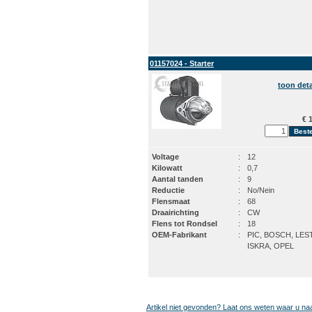
01157024 - Starter
toon deta
€ 1
Voltage
:
12
Kilowatt
:
0,7
Aantal tanden
:
9
Reductie
:
No/Nein
Flensmaat
:
68
Draairichting
:
CW
Flens tot Rondsel
:
18
OEM-Fabrikant
:
PIC, BOSCH, LES
ISKRA, OPEL
Artikel niet gevonden? Laat ons weten waar u na