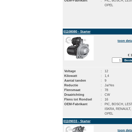
OEM-Fabrikant
:
PIC, BOSCH, LES
OPEL
01108080 - Starter
toon deta
€ 1
Voltage
:
12
Kilowatt
:
1,4
Aantal tanden
:
9
Reductie
:
Ja/Yes
Flensmaat
:
78
Draairichting
:
CW
Flens tot Rondsel
:
16
OEM-Fabrikant
:
PIC, BOSCH, LES
ISKRA, RENAULT,
OPEL
01109033 - Starter
toon deta