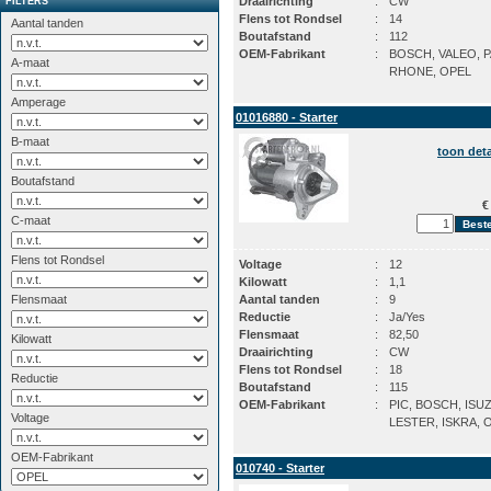
Draairichting
:
CW
FILTERS
Flens tot Rondsel
:
14
Aantal tanden
Boutafstand
:
112
OEM-Fabrikant
:
BOSCH, VALEO, P
A-maat
RHONE, OPEL
Amperage
01016880 - Starter
B-maat
toon deta
Boutafstand
€
C-maat
Flens tot Rondsel
Voltage
:
12
Kilowatt
:
1,1
Flensmaat
Aantal tanden
:
9
Reductie
:
Ja/Yes
Flensmaat
:
82,50
Kilowatt
Draairichting
:
CW
Flens tot Rondsel
:
18
Reductie
Boutafstand
:
115
OEM-Fabrikant
:
PIC, BOSCH, ISU
Voltage
LESTER, ISKRA, 
OEM-Fabrikant
010740 - Starter