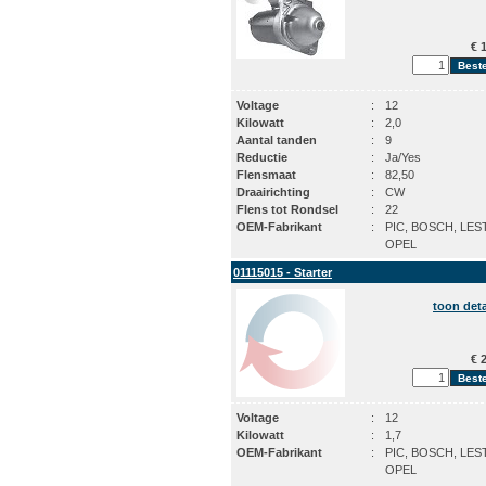
€ 1
Voltage
:
12
Kilowatt
:
2,0
Aantal tanden
:
9
Reductie
:
Ja/Yes
Flensmaat
:
82,50
Draairichting
:
CW
Flens tot Rondsel
:
22
OEM-Fabrikant
:
PIC, BOSCH, LES
OPEL
01115015 - Starter
toon deta
€ 2
Voltage
:
12
Kilowatt
:
1,7
OEM-Fabrikant
:
PIC, BOSCH, LES
OPEL