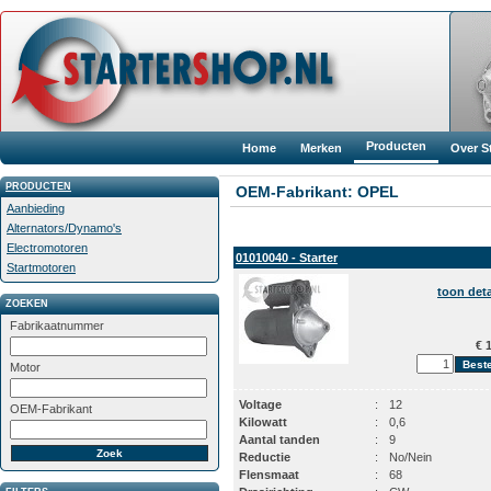
Producten
Home
Merken
Over S
PRODUCTEN
OEM-Fabrikant: OPEL
Aanbieding
Alternators/Dynamo's
Electromotoren
01010040 - Starter
Startmotoren
toon deta
ZOEKEN
Fabrikaatnummer
€ 1
Motor
Voltage
:
12
OEM-Fabrikant
Kilowatt
:
0,6
Aantal tanden
:
9
Reductie
:
No/Nein
Flensmaat
:
68