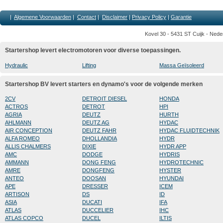
|
Algemene Voorwaarden
|
Contact
|
Disclaimer
|
Privacy Policy
|
Garantie
Kovel 30 - 5431 ST Cuijk - Nede
Startershop levert electromotoren voor diverse toepassingen.
Hydraulic
Lifting
Massa Geïsoleerd
Startershop BV levert starters en dynamo's voor de volgende merken
2CV
DETROIT DIESEL
HONDA
ACTROS
DETROT
HPI
AGRIA
DEUTZ
HURTH
AHLMANN
DEUTZ AG
HYDAC
AIR CONCEPTION
DEUTZ FAHR
HYDAC FLUIDTECHNIK
ALFA ROMEO
DHOLLANDIA
HYDR
ALLIS CHALMERS
DIXIE
HYDR APP
AMC
DODGE
HYDRIS
AMMANN
DONG FENG
HYDROTECHNIC
AMRE
DONGFENG
HYSTER
ANTEO
DOOSAN
HYUNDAI
APE
DRESSER
ICEM
ARTISON
DS
ID
ASIA
DUCATI
IFA
ATLAS
DUCCELIER
IHC
ATLAS COPCO
DUCEL
ILTIS