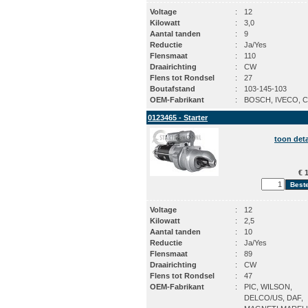
Voltage
:
12
Kilowatt
:
3,0
Aantal tanden
:
9
Reductie
:
Ja/Yes
Flensmaat
:
110
Draairichting
:
CW
Flens tot Rondsel
:
27
Boutafstand
:
103-145-103
OEM-Fabrikant
:
BOSCH, IVECO, 
0123465 - Starter
toon deta
€ 1
Voltage
:
12
Kilowatt
:
2,5
Aantal tanden
:
10
Reductie
:
Ja/Yes
Flensmaat
:
89
Draairichting
:
CW
Flens tot Rondsel
:
47
OEM-Fabrikant
:
PIC, WILSON,
DELCO/US, DAF,