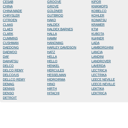
CESAB
GROOVE
KIPOR
CHINA
GROVE
KNIKMOPS
CHINA MADE
GÜLDNER
KOBELCO
CHRYSLER
GUTBROD
KOHLER
CITROEN
HAKO
KOMATSU
CLAAS
HALDEX
KRAMER
CLAES
HALDEX BARNES
KTM
CLARK
HALLA
KUBOTA
CUMMINS
HAMM
KüHNER
CUSHMAN
HANOMAG
LADA
DAEDONG
HARLEY DAVIDSON
LAMBORGHINI
DAEWOO
HATZ
LANCIA
DAF
HELLA
LANDINI
DAIHATSU
HELLO
LANDROVER
DELCO
HENKEL
LAVERDA
DELCO REMY
HERCULES
LECTRICA
DELCO/US
HESSELMAN
LECTRIKA
DELLCO REMY
HIDROIRMA
LEECE NEVILLE
DEMAG
HINO
LEECE-NEVILLE
DENNIS
HIRTH
LEKTIKA
DENSO
HITACHI
LEKTRICA
DETROIT