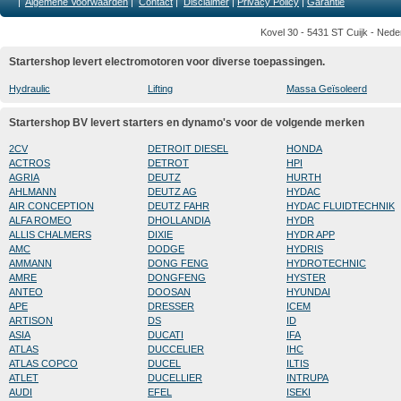
|
Algemene Voorwaarden
|
Contact
|
Disclaimer
|
Privacy Policy
|
Garantie
Kovel 30 - 5431 ST Cuijk - Nede
Startershop levert electromotoren voor diverse toepassingen.
Hydraulic
Lifting
Massa Geïsoleerd
Startershop BV levert starters en dynamo's voor de volgende merken
2CV
DETROIT DIESEL
HONDA
ACTROS
DETROT
HPI
AGRIA
DEUTZ
HURTH
AHLMANN
DEUTZ AG
HYDAC
AIR CONCEPTION
DEUTZ FAHR
HYDAC FLUIDTECHNIK
ALFA ROMEO
DHOLLANDIA
HYDR
ALLIS CHALMERS
DIXIE
HYDR APP
AMC
DODGE
HYDRIS
AMMANN
DONG FENG
HYDROTECHNIC
AMRE
DONGFENG
HYSTER
ANTEO
DOOSAN
HYUNDAI
APE
DRESSER
ICEM
ARTISON
DS
ID
ASIA
DUCATI
IFA
ATLAS
DUCCELIER
IHC
ATLAS COPCO
DUCEL
ILTIS
ATLET
DUCELLIER
INTRUPA
AUDI
EFEL
ISEKI