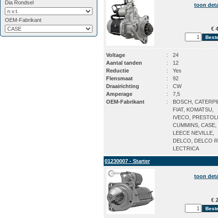
Dia Rondsel
toon deta
OEM-Fabrikant
€ 4
Voltage
:
24
Aantal tanden
:
12
Reductie
:
Yes
Flensmaat
:
92
Draairichting
:
CW
Amperage
:
7,5
OEM-Fabrikant
:
BOSCH, CATERPI
FIAT, KOMATSU,
IVECO, PRESTOLI
CUMMINS, CASE,
LEECE NEVILLE,
DELCO, DELCO R
LECTRICA
01230007 - Starter
toon deta
€ 2