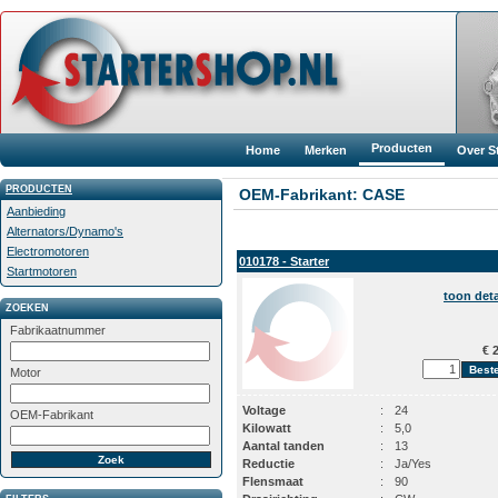
Producten
Home
Merken
Over S
PRODUCTEN
OEM-Fabrikant: CASE
Aanbieding
Alternators/Dynamo's
Electromotoren
010178 - Starter
Startmotoren
toon deta
ZOEKEN
Fabrikaatnummer
€ 2
Motor
Voltage
:
24
OEM-Fabrikant
Kilowatt
:
5,0
Aantal tanden
:
13
Reductie
:
Ja/Yes
Flensmaat
:
90