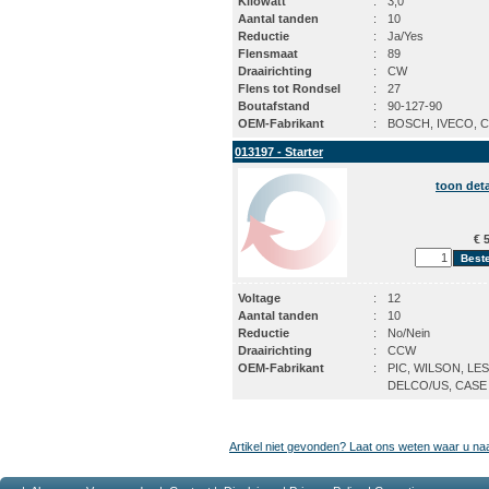
Kilowatt
:
3,0
Aantal tanden
:
10
Reductie
:
Ja/Yes
Flensmaat
:
89
Draairichting
:
CW
Flens tot Rondsel
:
27
Boutafstand
:
90-127-90
OEM-Fabrikant
:
BOSCH, IVECO, 
013197 - Starter
toon deta
€ 5
Voltage
:
12
Aantal tanden
:
10
Reductie
:
No/Nein
Draairichting
:
CCW
OEM-Fabrikant
:
PIC, WILSON, LE
DELCO/US, CASE
Artikel niet gevonden? Laat ons weten waar u na