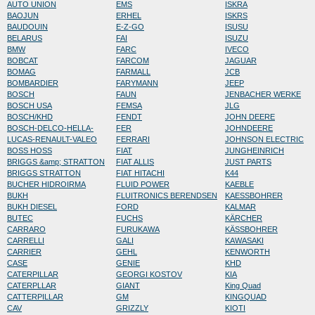
AUTO UNION
EMS
ISKRA
BAOJUN
ERHEL
ISKRS
BAUDOUIN
E-Z-GO
ISUSU
BELARUS
FAI
ISUZU
BMW
FARC
IVECO
BOBCAT
FARCOM
JAGUAR
BOMAG
FARMALL
JCB
BOMBARDIER
FARYMANN
JEEP
BOSCH
FAUN
JENBACHER WERKE
BOSCH USA
FEMSA
JLG
BOSCH/KHD
FENDT
JOHN DEERE
BOSCH-DELCO-HELLA-
FER
JOHNDEERE
LUCAS-RENAULT-VALEO
FERRARI
JOHNSON ELECTRIC
BOSS HOSS
FIAT
JUNGHEINRICH
BRIGGS &amp; STRATTON
FIAT ALLIS
JUST PARTS
BRIGGS STRATTON
FIAT HITACHI
K44
BUCHER HIDROIRMA
FLUID POWER
KAEBLE
BUKH
FLUITRONICS BERENDSEN
KAESSBOHRER
BUKH DIESEL
FORD
KALMAR
BUTEC
FUCHS
KÄRCHER
CARRARO
FURUKAWA
KÄSSBOHRER
CARRELLI
GALI
KAWASAKI
CARRIER
GEHL
KENWORTH
CASE
GENIE
KHD
CATERPILLAR
GEORGI KOSTOV
KIA
CATERPLLAR
GIANT
King Quad
CATTERPILLAR
GM
KINGQUAD
CAV
GRIZZLY
KIOTI