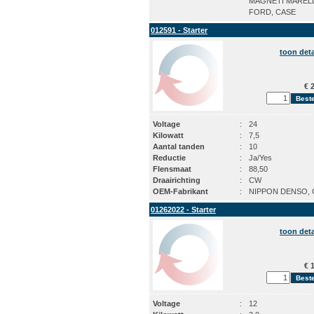
MAGNETI MARELL
FORD, CASE
012591 - Starter
toon deta
€ 2
Voltage
:
24
Kilowatt
:
7,5
Aantal tanden
:
10
Reductie
:
Ja/Yes
Flensmaat
:
88,50
Draairichting
:
CW
OEM-Fabrikant
:
NIPPON DENSO, 
01262022 - Starter
toon deta
€ 1
Voltage
:
12