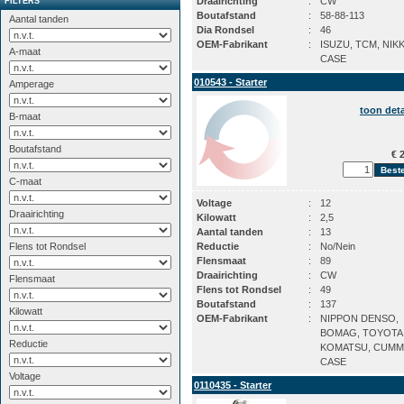
Draairichting
:
CW
FILTERS
Boutafstand
:
58-88-113
Aantal tanden
Dia Rondsel
:
46
OEM-Fabrikant
:
ISUZU, TCM, NIK
A-maat
CASE
010543 - Starter
Amperage
toon deta
B-maat
Boutafstand
€ 2
C-maat
Voltage
:
12
Draairichting
Kilowatt
:
2,5
Aantal tanden
:
13
Flens tot Rondsel
Reductie
:
No/Nein
Flensmaat
:
89
Draairichting
:
CW
Flensmaat
Flens tot Rondsel
:
49
Boutafstand
:
137
Kilowatt
OEM-Fabrikant
:
NIPPON DENSO,
BOMAG, TOYOTA,
Reductie
KOMATSU, CUMM
CASE
Voltage
0110435 - Starter