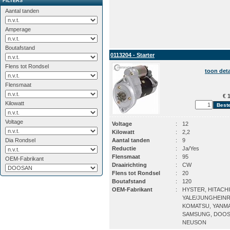
FILTERS
Aantal tanden
Amperage
Boutafstand
0113204 - Starter
Flens tot Rondsel
toon deta
Flensmaat
€ 1
Kilowatt
Voltage
Voltage
:
12
Kilowatt
:
2,2
Dia Rondsel
Aantal tanden
:
9
Reductie
:
Ja/Yes
Flensmaat
:
95
OEM-Fabrikant
Draairichting
:
CW
Flens tot Rondsel
:
20
Boutafstand
:
120
OEM-Fabrikant
:
HYSTER, HITACHI
YALE/JUNGHEINR
KOMATSU, YANM
SAMSUNG, DOOS
NEUSON