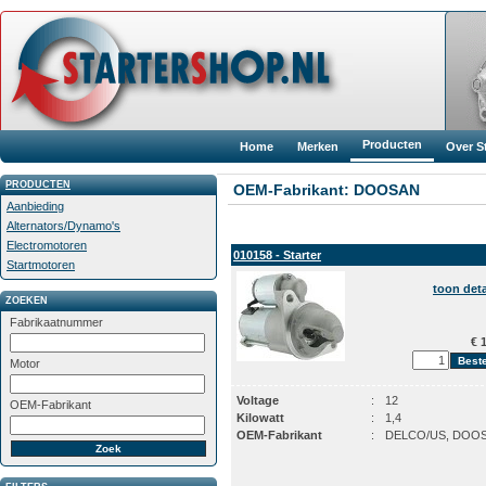
Producten
Home
Merken
Over S
PRODUCTEN
OEM-Fabrikant: DOOSAN
Aanbieding
Alternators/Dynamo's
Electromotoren
010158 - Starter
Startmotoren
toon deta
ZOEKEN
Fabrikaatnummer
€ 1
Motor
Voltage
:
12
OEM-Fabrikant
Kilowatt
:
1,4
OEM-Fabrikant
:
DELCO/US, DOO