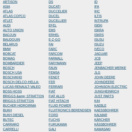
ARTISON
DS
ID
ASIA
DUCATI
IFA
ATLAS
DUCCELIER
IHC
ATLAS COPCO
DUCEL
ILTIS
ATLET
DUCELLIER
INTRUPA
AUDI
EFEL
ISEKI
AUTO UNION
EMS
ISKRA
BAOJUN
ERHEL
ISKRS
BAUDOUIN
E-Z-GO
ISUSU
BELARUS
FAI
ISUZU
BMW
FARC
IVECO
BOBCAT
FARCOM
JAGUAR
BOMAG
FARMALL
JCB
BOMBARDIER
FARYMANN
JEEP
BOSCH
FAUN
JENBACHER WERKE
BOSCH USA
FEMSA
JLG
BOSCH/KHD
FENDT
JOHN DEERE
BOSCH-DELCO-HELLA-
FER
JOHNDEERE
LUCAS-RENAULT-VALEO
FERRARI
JOHNSON ELECTRIC
BOSS HOSS
FIAT
JUNGHEINRICH
BRIGGS &amp; STRATTON
FIAT ALLIS
JUST PARTS
BRIGGS STRATTON
FIAT HITACHI
K44
BUCHER HIDROIRMA
FLUID POWER
KAEBLE
BUKH
FLUITRONICS BERENDSEN
KAESSBOHRER
BUKH DIESEL
FORD
KALMAR
BUTEC
FUCHS
KÄRCHER
CARRARO
FURUKAWA
KÄSSBOHRER
CARRELLI
GALI
KAWASAKI