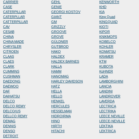
CARRIER
GEHL
KENWORTH
CASE
GENIE
KHD
CATERPILLAR
GEORGI KOSTOV
KIA
CATERPLLAR
GIANT
King Quad
CATTERPILLAR
GM
KINGQUAD
CAV
GRIZZLY
KIOTI
CESAB
GROOVE
KIPOR
CHINA
GROVE
KNIKMOPS
CHINA MADE
GÜLDNER
KOBELCO
CHRYSLER
GUTBROD
KOHLER
CITROEN
HAKO
KOMATSU
CLAAS
HALDEX
KRAMER
CLAES
HALDEX BARNES
KTM
CLARK
HALLA
KUBOTA
CUMMINS
HAMM
KüHNER
CUSHMAN
HANOMAG
LADA
DAEDONG
HARLEY DAVIDSON
LAMBORGHINI
DAEWOO
HATZ
LANCIA
DAF
HELLA
LANDINI
DAIHATSU
HELLO
LANDROVER
DELCO
HENKEL
LAVERDA
DELCO REMY
HERCULES
LECTRICA
DELCO/US
HESSELMAN
LECTRIKA
DELLCO REMY
HIDROIRMA
LEECE NEVILLE
DEMAG
HINO
LEECE-NEVILLE
DENNIS
HIRTH
LEKTIKA
DENSO
HITACHI
LEKTRICA
DETROIT