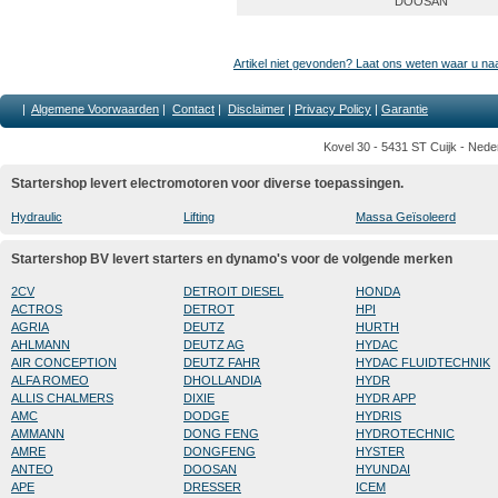
DOOSAN
Artikel niet gevonden? Laat ons weten waar u na
|
Algemene Voorwaarden
|
Contact
|
Disclaimer
|
Privacy Policy
|
Garantie
Kovel 30 - 5431 ST Cuijk - Nede
Startershop levert electromotoren voor diverse toepassingen.
Hydraulic
Lifting
Massa Geïsoleerd
Startershop BV levert starters en dynamo's voor de volgende merken
2CV
DETROIT DIESEL
HONDA
ACTROS
DETROT
HPI
AGRIA
DEUTZ
HURTH
AHLMANN
DEUTZ AG
HYDAC
AIR CONCEPTION
DEUTZ FAHR
HYDAC FLUIDTECHNIK
ALFA ROMEO
DHOLLANDIA
HYDR
ALLIS CHALMERS
DIXIE
HYDR APP
AMC
DODGE
HYDRIS
AMMANN
DONG FENG
HYDROTECHNIC
AMRE
DONGFENG
HYSTER
ANTEO
DOOSAN
HYUNDAI
APE
DRESSER
ICEM