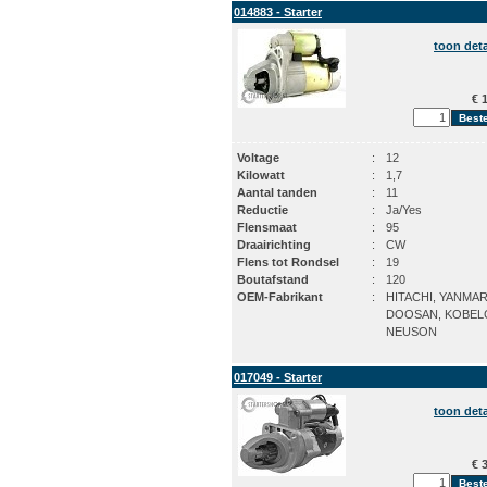
014883 - Starter
toon deta
€ 1
Voltage
:
12
Kilowatt
:
1,7
Aantal tanden
:
11
Reductie
:
Ja/Yes
Flensmaat
:
95
Draairichting
:
CW
Flens tot Rondsel
:
19
Boutafstand
:
120
OEM-Fabrikant
:
HITACHI, YANMAR
DOOSAN, KOBEL
NEUSON
017049 - Starter
toon deta
€ 3