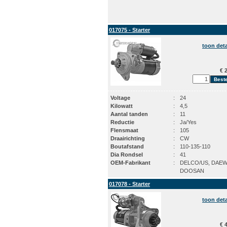
017075 - Starter
toon deta
€ 2
Voltage
:
24
Kilowatt
:
4,5
Aantal tanden
:
11
Reductie
:
Ja/Yes
Flensmaat
:
105
Draairichting
:
CW
Boutafstand
:
110-135-110
Dia Rondsel
:
41
OEM-Fabrikant
:
DELCO/US, DAE
DOOSAN
017078 - Starter
toon deta
€ 4