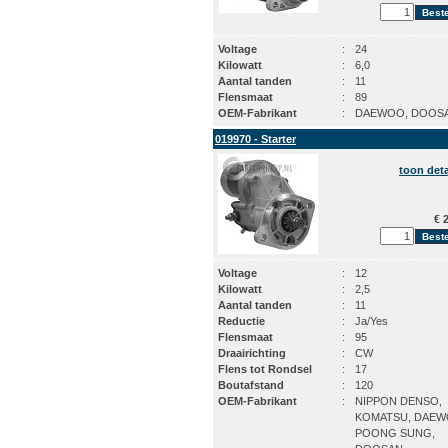
Voltage
:
24
Kilowatt
:
6,0
Aantal tanden
:
11
Flensmaat
:
89
OEM-Fabrikant
:
DAEWOO, DOOS
019970 - Starter
toon deta
€ 2
Voltage
:
12
Kilowatt
:
2,5
Aantal tanden
:
11
Reductie
:
Ja/Yes
Flensmaat
:
95
Draairichting
:
CW
Flens tot Rondsel
:
17
Boutafstand
:
120
OEM-Fabrikant
:
NIPPON DENSO,
KOMATSU, DAEW
POONG SUNG,