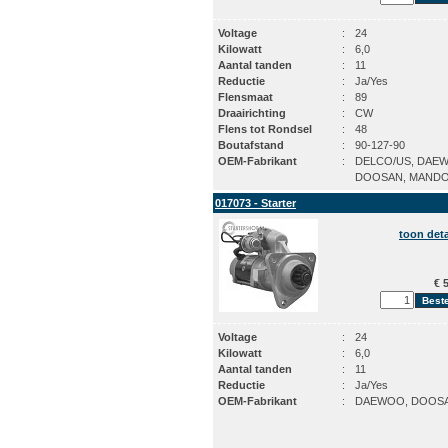
Voltage
:
24
Kilowatt
:
6,0
Aantal tanden
:
11
Reductie
:
Ja/Yes
Flensmaat
:
89
Draairichting
:
CW
Flens tot Rondsel
:
48
Boutafstand
:
90-127-90
OEM-Fabrikant
:
DELCO/US, DAE
DOOSAN, MAND
017073 - Starter
toon deta
€ 5
Voltage
:
24
Kilowatt
:
6,0
Aantal tanden
:
11
Reductie
:
Ja/Yes
OEM-Fabrikant
:
DAEWOO, DOOS