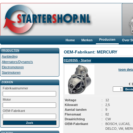
Producten
Home
Merken
Over S
PRODUCTEN
OEM-Fabrikant: MERCURY
Aanbieding
01109355 - Starter
Alternators/Dynamo's
Electromotoren
toon deta
Startmotoren
ZOEKEN
€ 1
Fabrikaatnummer
Motor
Voltage
:
12
Kilowatt
:
2,5
Aantal tanden
:
9
OEM-Fabrikant
Flensmaat
:
82
Draairichting
:
CW
OEM-Fabrikant
:
BOSCH, LUCAS,
DELCO, VM, ME