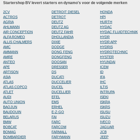
Startershop BV levert starters en dynamo's voor de volgende merken
2CV
DETROIT DIESEL
HONDA
ACTROS
DETROT
HPI
AGRIA
DEUTZ
HURTH
AHLMANN
DEUTZ AG
HYDAC
AIR CONCEPTION
DEUTZ FAHR
HYDAC FLUIDTECHNIK
ALFA ROMEO
DHOLLANDIA
HYDR
ALLIS CHALMERS
DIXIE
HYDR APP
AMC
DODGE
HYDRIS
AMMANN
DONG FENG
HYDROTECHNIC
AMRE
DONGFENG
HYSTER
ANTEO
DOOSAN
HYUNDAI
APE
DRESSER
ICEM
ARTISON
DS
ID
ASIA
DUCATI
IFA
ATLAS
DUCCELIER
IHC
ATLAS COPCO
DUCEL
ILTIS
ATLET
DUCELLIER
INTRUPA
AUDI
EFEL
ISEKI
AUTO UNION
EMS
ISKRA
BAOJUN
ERHEL
ISKRS
BAUDOUIN
E-Z-GO
ISUSU
BELARUS
FAI
ISUZU
BMW
FARC
IVECO
BOBCAT
FARCOM
JAGUAR
BOMAG
FARMALL
JCB
BOMBARDIER
FARYMANN
JEEP