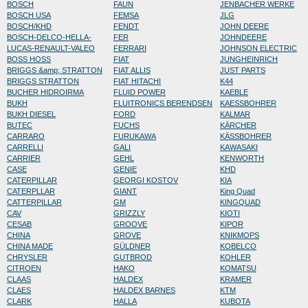
BOSCH
FAUN
JENBACHER WERKE
BOSCH USA
FEMSA
JLG
BOSCH/KHD
FENDT
JOHN DEERE
BOSCH-DELCO-HELLA-
FER
JOHNDEERE
LUCAS-RENAULT-VALEO
FERRARI
JOHNSON ELECTRIC
BOSS HOSS
FIAT
JUNGHEINRICH
BRIGGS &amp; STRATTON
FIAT ALLIS
JUST PARTS
BRIGGS STRATTON
FIAT HITACHI
K44
BUCHER HIDROIRMA
FLUID POWER
KAEBLE
BUKH
FLUITRONICS BERENDSEN
KAESSBOHRER
BUKH DIESEL
FORD
KALMAR
BUTEC
FUCHS
KÄRCHER
CARRARO
FURUKAWA
KÄSSBOHRER
CARRELLI
GALI
KAWASAKI
CARRIER
GEHL
KENWORTH
CASE
GENIE
KHD
CATERPILLAR
GEORGI KOSTOV
KIA
CATERPLLAR
GIANT
King Quad
CATTERPILLAR
GM
KINGQUAD
CAV
GRIZZLY
KIOTI
CESAB
GROOVE
KIPOR
CHINA
GROVE
KNIKMOPS
CHINA MADE
GÜLDNER
KOBELCO
CHRYSLER
GUTBROD
KOHLER
CITROEN
HAKO
KOMATSU
CLAAS
HALDEX
KRAMER
CLAES
HALDEX BARNES
KTM
CLARK
HALLA
KUBOTA