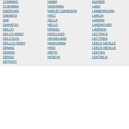
CUMMINS
HAMM
KüHNER
CUSHMAN
HANOMAG
LADA
DAEDONG
HARLEY DAVIDSON
LAMBORGHINI
DAEWOO
HATZ
LANCIA
DAF
HELLA
LANDINI
DAIHATSU
HELLO
LANDROVER
DELCO
HENKEL
LAVERDA
DELCO REMY
HERCULES
LECTRICA
DELCO/US
HESSELMAN
LECTRIKA
DELLCO REMY
HIDROIRMA
LEECE NEVILLE
DEMAG
HINO
LEECE-NEVILLE
DENNIS
HIRTH
LEKTIKA
DENSO
HITACHI
LEKTRICA
DETROIT