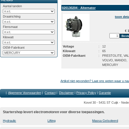
FILTERS
Aantal tanden
020130204 - Alternator
Draairichting
toon deta
Flensmaat
€ 1
Kilowatt
Voltage
:
12
OEM-Fabrikant
Kilowatt
:
65
OEM-Fabrikant
:
PRESTOLITE, VA
VOLVO, MANDO,
MERCURY
Artikel niet gevonden? Laat ons weten waar u na
|
Algemene Voorwaarden
|
Contact
|
Disclaimer
|
Privacy Policy
|
Garantie
Kovel 30 - 5431 ST Cuijk - Nede
Startershop levert electromotoren voor diverse toepassingen.
Hydraulic
Lifting
Massa Geïsoleerd