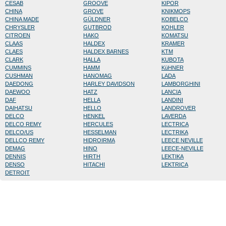
CESAB
GROOVE
KIPOR
CHINA
GROVE
KNIKMOPS
CHINA MADE
GÜLDNER
KOBELCO
CHRYSLER
GUTBROD
KOHLER
CITROEN
HAKO
KOMATSU
CLAAS
HALDEX
KRAMER
CLAES
HALDEX BARNES
KTM
CLARK
HALLA
KUBOTA
CUMMINS
HAMM
KüHNER
CUSHMAN
HANOMAG
LADA
DAEDONG
HARLEY DAVIDSON
LAMBORGHINI
DAEWOO
HATZ
LANCIA
DAF
HELLA
LANDINI
DAIHATSU
HELLO
LANDROVER
DELCO
HENKEL
LAVERDA
DELCO REMY
HERCULES
LECTRICA
DELCO/US
HESSELMAN
LECTRIKA
DELLCO REMY
HIDROIRMA
LEECE NEVILLE
DEMAG
HINO
LEECE-NEVILLE
DENNIS
HIRTH
LEKTIKA
DENSO
HITACHI
LEKTRICA
DETROIT