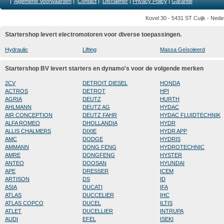
|
Algemene Voorwaarden
|
Contact
|
Disclaimer
|
Privacy Policy
|
Garantie
Kovel 30 - 5431 ST Cuijk - Nede
Startershop levert electromotoren voor diverse toepassingen.
Hydraulic
Lifting
Massa Geïsoleerd
Startershop BV levert starters en dynamo's voor de volgende merken
2CV
DETROIT DIESEL
HONDA
ACTROS
DETROT
HPI
AGRIA
DEUTZ
HURTH
AHLMANN
DEUTZ AG
HYDAC
AIR CONCEPTION
DEUTZ FAHR
HYDAC FLUIDTECHNIK
ALFA ROMEO
DHOLLANDIA
HYDR
ALLIS CHALMERS
DIXIE
HYDR APP
AMC
DODGE
HYDRIS
AMMANN
DONG FENG
HYDROTECHNIC
AMRE
DONGFENG
HYSTER
ANTEO
DOOSAN
HYUNDAI
APE
DRESSER
ICEM
ARTISON
DS
ID
ASIA
DUCATI
IFA
ATLAS
DUCCELIER
IHC
ATLAS COPCO
DUCEL
ILTIS
ATLET
DUCELLIER
INTRUPA
AUDI
EFEL
ISEKI