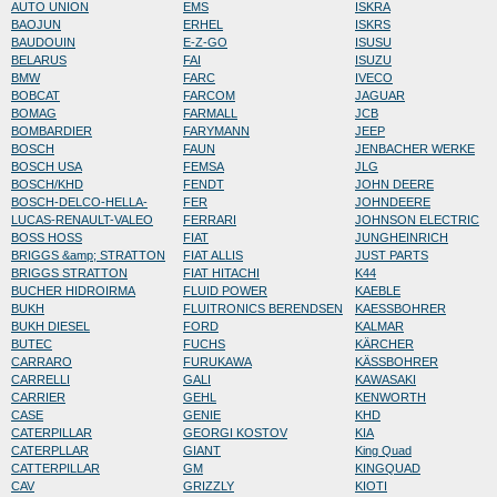
AUTO UNION
EMS
ISKRA
BAOJUN
ERHEL
ISKRS
BAUDOUIN
E-Z-GO
ISUSU
BELARUS
FAI
ISUZU
BMW
FARC
IVECO
BOBCAT
FARCOM
JAGUAR
BOMAG
FARMALL
JCB
BOMBARDIER
FARYMANN
JEEP
BOSCH
FAUN
JENBACHER WERKE
BOSCH USA
FEMSA
JLG
BOSCH/KHD
FENDT
JOHN DEERE
BOSCH-DELCO-HELLA-
FER
JOHNDEERE
LUCAS-RENAULT-VALEO
FERRARI
JOHNSON ELECTRIC
BOSS HOSS
FIAT
JUNGHEINRICH
BRIGGS &amp; STRATTON
FIAT ALLIS
JUST PARTS
BRIGGS STRATTON
FIAT HITACHI
K44
BUCHER HIDROIRMA
FLUID POWER
KAEBLE
BUKH
FLUITRONICS BERENDSEN
KAESSBOHRER
BUKH DIESEL
FORD
KALMAR
BUTEC
FUCHS
KÄRCHER
CARRARO
FURUKAWA
KÄSSBOHRER
CARRELLI
GALI
KAWASAKI
CARRIER
GEHL
KENWORTH
CASE
GENIE
KHD
CATERPILLAR
GEORGI KOSTOV
KIA
CATERPLLAR
GIANT
King Quad
CATTERPILLAR
GM
KINGQUAD
CAV
GRIZZLY
KIOTI