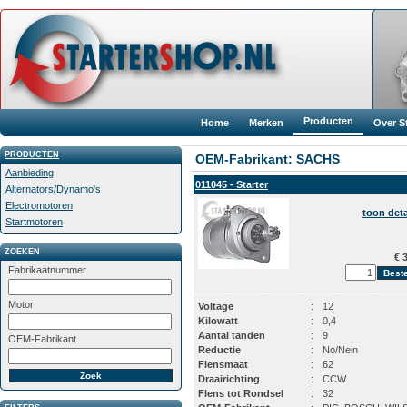
Producten
Home
Merken
Over S
PRODUCTEN
OEM-Fabrikant: SACHS
Aanbieding
011045 - Starter
Alternators/Dynamo's
Electromotoren
toon deta
Startmotoren
ZOEKEN
€ 3
Fabrikaatnummer
Motor
Voltage
:
12
Kilowatt
:
0,4
Aantal tanden
:
9
OEM-Fabrikant
Reductie
:
No/Nein
Flensmaat
:
62
Draairichting
:
CCW
Flens tot Rondsel
:
32