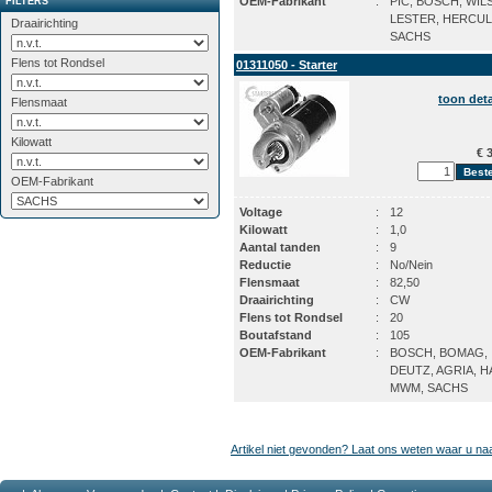
OEM-Fabrikant
:
PIC, BOSCH, WIL
FILTERS
LESTER, HERCUL
Draairichting
SACHS
Flens tot Rondsel
01311050 - Starter
toon deta
Flensmaat
Kilowatt
€ 3
OEM-Fabrikant
Voltage
:
12
Kilowatt
:
1,0
Aantal tanden
:
9
Reductie
:
No/Nein
Flensmaat
:
82,50
Draairichting
:
CW
Flens tot Rondsel
:
20
Boutafstand
:
105
OEM-Fabrikant
:
BOSCH, BOMAG,
DEUTZ, AGRIA, H
MWM, SACHS
Artikel niet gevonden? Laat ons weten waar u na