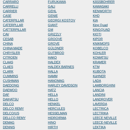
CARRARO
FURUKAWA
KÄSSBOHRER
CARRELLI
GALI
KAWASAKI
CARRIER
GEHL
KENWORTH
CASE
GENIE
KHD
CATERPILLAR
GEORGI KOSTOV
KIA
CATERPLLAR
GIANT
King Quad
CATTERPILLAR
GM
KINGQUAD
CAV
GRIZZLY
KIOTI
CESAB
GROOVE
KIPOR
CHINA
GROVE
KNIKMOPS
CHINA MADE
GÜLDNER
KOBELCO
CHRYSLER
GUTBROD
KOHLER
CITROEN
HAKO
KOMATSU
CLAAS
HALDEX
KRAMER
CLAES
HALDEX BARNES
KTM
CLARK
HALLA
KUBOTA
CUMMINS
HAMM
KüHNER
CUSHMAN
HANOMAG
LADA
DAEDONG
HARLEY DAVIDSON
LAMBORGHINI
DAEWOO
HATZ
LANCIA
DAF
HELLA
LANDINI
DAIHATSU
HELLO
LANDROVER
DELCO
HENKEL
LAVERDA
DELCO REMY
HERCULES
LECTRICA
DELCO/US
HESSELMAN
LECTRIKA
DELLCO REMY
HIDROIRMA
LEECE NEVILLE
DEMAG
HINO
LEECE-NEVILLE
DENNIS
HIRTH
LEKTIKA