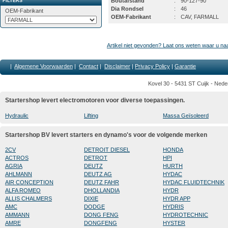
Boutafstand
:
90-127-90
FILTERS
Dia Rondsel
:
46
OEM-Fabrikant
OEM-Fabrikant
:
CAV, FARMALL
Artikel niet gevonden? Laat ons weten waar u na
|
Algemene Voorwaarden
|
Contact
|
Disclaimer
|
Privacy Policy
|
Garantie
Kovel 30 - 5431 ST Cuijk - Nede
Startershop levert electromotoren voor diverse toepassingen.
Hydraulic
Lifting
Massa Geïsoleerd
Startershop BV levert starters en dynamo's voor de volgende merken
2CV
DETROIT DIESEL
HONDA
ACTROS
DETROT
HPI
AGRIA
DEUTZ
HURTH
AHLMANN
DEUTZ AG
HYDAC
AIR CONCEPTION
DEUTZ FAHR
HYDAC FLUIDTECHNIK
ALFA ROMEO
DHOLLANDIA
HYDR
ALLIS CHALMERS
DIXIE
HYDR APP
AMC
DODGE
HYDRIS
AMMANN
DONG FENG
HYDROTECHNIC
AMRE
DONGFENG
HYSTER