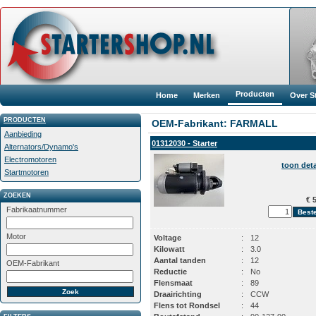
Producten
Home
Merken
Over S
PRODUCTEN
OEM-Fabrikant: FARMALL
Aanbieding
01312030 - Starter
Alternators/Dynamo's
Electromotoren
toon deta
Startmotoren
ZOEKEN
€ 5
Fabrikaatnummer
Motor
Voltage
:
12
Kilowatt
:
3.0
Aantal tanden
:
12
OEM-Fabrikant
Reductie
:
No
Flensmaat
:
89
Draairichting
:
CCW
Flens tot Rondsel
:
44