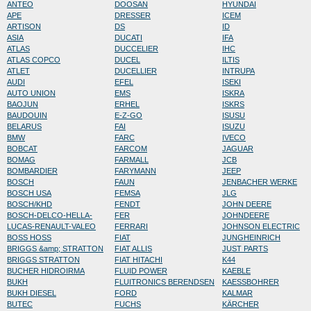
ANTEO
DOOSAN
HYUNDAI
APE
DRESSER
ICEM
ARTISON
DS
ID
ASIA
DUCATI
IFA
ATLAS
DUCCELIER
IHC
ATLAS COPCO
DUCEL
ILTIS
ATLET
DUCELLIER
INTRUPA
AUDI
EFEL
ISEKI
AUTO UNION
EMS
ISKRA
BAOJUN
ERHEL
ISKRS
BAUDOUIN
E-Z-GO
ISUSU
BELARUS
FAI
ISUZU
BMW
FARC
IVECO
BOBCAT
FARCOM
JAGUAR
BOMAG
FARMALL
JCB
BOMBARDIER
FARYMANN
JEEP
BOSCH
FAUN
JENBACHER WERKE
BOSCH USA
FEMSA
JLG
BOSCH/KHD
FENDT
JOHN DEERE
BOSCH-DELCO-HELLA-
FER
JOHNDEERE
LUCAS-RENAULT-VALEO
FERRARI
JOHNSON ELECTRIC
BOSS HOSS
FIAT
JUNGHEINRICH
BRIGGS &amp; STRATTON
FIAT ALLIS
JUST PARTS
BRIGGS STRATTON
FIAT HITACHI
K44
BUCHER HIDROIRMA
FLUID POWER
KAEBLE
BUKH
FLUITRONICS BERENDSEN
KAESSBOHRER
BUKH DIESEL
FORD
KALMAR
BUTEC
FUCHS
KÄRCHER