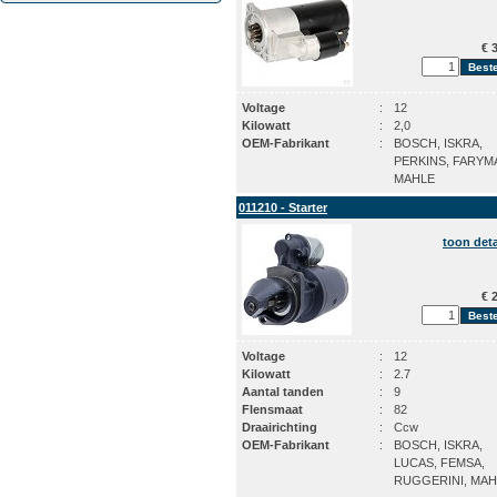
€ 3
Voltage
:
12
Kilowatt
:
2,0
OEM-Fabrikant
:
BOSCH, ISKRA,
PERKINS, FARYM
MAHLE
011210 - Starter
toon deta
€ 2
Voltage
:
12
Kilowatt
:
2.7
Aantal tanden
:
9
Flensmaat
:
82
Draairichting
:
Ccw
OEM-Fabrikant
:
BOSCH, ISKRA,
LUCAS, FEMSA,
RUGGERINI, MAH