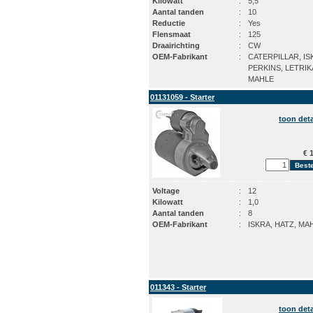
Kilowatt
:
5,5
Aantal tanden
:
10
Reductie
:
Yes
Flensmaat
:
125
Draairichting
:
CW
OEM-Fabrikant
:
CATERPILLAR, IS
PERKINS, LETRIK
MAHLE
01131059 - Starter
toon deta
€ 1
Voltage
:
12
Kilowatt
:
1,0
Aantal tanden
:
8
OEM-Fabrikant
:
ISKRA, HATZ, MA
011343 - Starter
toon deta