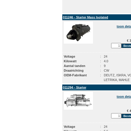
011246 - Starter Mass Isolated
toon deta
€ 3
Voltage
:
24
Kilowatt
:
4.0
Aantal tanden
:
9
Draairichting
:
CW
OEM-Fabrikant
:
DEUTZ, ISKRA, V
LETRIKA, MAHLE
011294 - Starter
toon deta
€ 4
Voltage
:
24