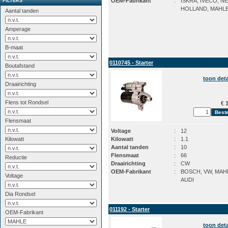
OEM-Fabrikant
:
ISKRA, IVECO, N
FILTERS
HOLLAND, MAHL
Aantal tanden
Amperage
B-maat
0110745 - Starter
Boutafstand
toon deta
Draairichting
Flens tot Rondsel
€ 1
Flensmaat
Voltage
:
12
Kilowatt
Kilowatt
:
1.1
Aantal tanden
:
10
Flensmaat
:
66
Reductie
Draairichting
:
CW
OEM-Fabrikant
:
BOSCH, VW, MAH
Voltage
AUDI
Dia Rondsel
011192 - Starter
OEM-Fabrikant
toon deta