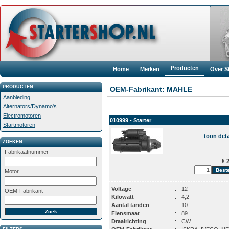
Producten
Home
Merken
Over S
PRODUCTEN
OEM-Fabrikant: MAHLE
Aanbieding
Alternators/Dynamo's
Electromotoren
010999 - Starter
Startmotoren
toon deta
ZOEKEN
Fabrikaatnummer
€ 2
Motor
Voltage
:
12
OEM-Fabrikant
Kilowatt
:
4,2
Aantal tanden
:
10
Flensmaat
:
89
Draairichting
:
CW