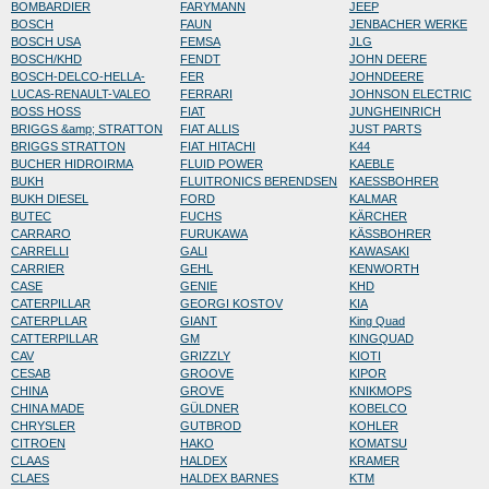
BOMBARDIER
FARYMANN
JEEP
BOSCH
FAUN
JENBACHER WERKE
BOSCH USA
FEMSA
JLG
BOSCH/KHD
FENDT
JOHN DEERE
BOSCH-DELCO-HELLA-
FER
JOHNDEERE
LUCAS-RENAULT-VALEO
FERRARI
JOHNSON ELECTRIC
BOSS HOSS
FIAT
JUNGHEINRICH
BRIGGS &amp; STRATTON
FIAT ALLIS
JUST PARTS
BRIGGS STRATTON
FIAT HITACHI
K44
BUCHER HIDROIRMA
FLUID POWER
KAEBLE
BUKH
FLUITRONICS BERENDSEN
KAESSBOHRER
BUKH DIESEL
FORD
KALMAR
BUTEC
FUCHS
KÄRCHER
CARRARO
FURUKAWA
KÄSSBOHRER
CARRELLI
GALI
KAWASAKI
CARRIER
GEHL
KENWORTH
CASE
GENIE
KHD
CATERPILLAR
GEORGI KOSTOV
KIA
CATERPLLAR
GIANT
King Quad
CATTERPILLAR
GM
KINGQUAD
CAV
GRIZZLY
KIOTI
CESAB
GROOVE
KIPOR
CHINA
GROVE
KNIKMOPS
CHINA MADE
GÜLDNER
KOBELCO
CHRYSLER
GUTBROD
KOHLER
CITROEN
HAKO
KOMATSU
CLAAS
HALDEX
KRAMER
CLAES
HALDEX BARNES
KTM