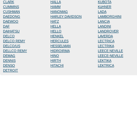
CLARK
HALLA
KUBOTA
CUMMINS
HAMM
KüHNER
CUSHMAN
HANOMAG
LADA
DAEDONG
HARLEY DAVIDSON
LAMBORGHINI
DAEWOO
HATZ
LANCIA
DAF
HELLA
LANDINI
DAIHATSU
HELLO
LANDROVER
DELCO
HENKEL
LAVERDA
DELCO REMY
HERCULES
LECTRICA
DELCO/US
HESSELMAN
LECTRIKA
DELLCO REMY
HIDROIRMA
LEECE NEVILLE
DEMAG
HINO
LEECE-NEVILLE
DENNIS
HIRTH
LEKTIKA
DENSO
HITACHI
LEKTRICA
DETROIT