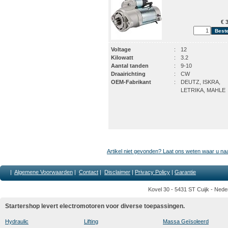
€ 3
Voltage
:
12
Kilowatt
:
3.2
Aantal tanden
:
9-10
Draairichting
:
CW
OEM-Fabrikant
:
DEUTZ, ISKRA,
LETRIKA, MAHLE
Artikel niet gevonden? Laat ons weten waar u na
|
Algemene Voorwaarden
|
Contact
|
Disclaimer
|
Privacy Policy
|
Garantie
Kovel 30 - 5431 ST Cuijk - Nede
Startershop levert electromotoren voor diverse toepassingen.
Hydraulic
Lifting
Massa Geïsoleerd