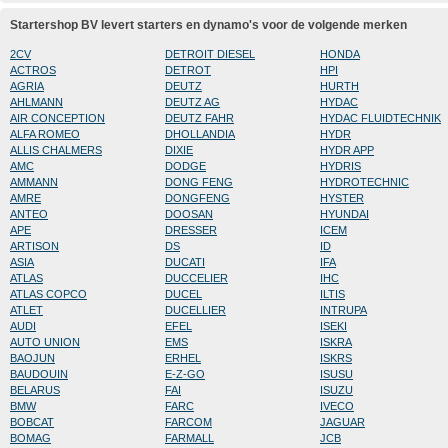
Startershop BV levert starters en dynamo's voor de volgende merken
2CV
DETROIT DIESEL
HONDA
ACTROS
DETROT
HPI
AGRIA
DEUTZ
HURTH
AHLMANN
DEUTZ AG
HYDAC
AIR CONCEPTION
DEUTZ FAHR
HYDAC FLUIDTECHNIK
ALFA ROMEO
DHOLLANDIA
HYDR
ALLIS CHALMERS
DIXIE
HYDR APP
AMC
DODGE
HYDRIS
AMMANN
DONG FENG
HYDROTECHNIC
AMRE
DONGFENG
HYSTER
ANTEO
DOOSAN
HYUNDAI
APE
DRESSER
ICEM
ARTISON
DS
ID
ASIA
DUCATI
IFA
ATLAS
DUCCELIER
IHC
ATLAS COPCO
DUCEL
ILTIS
ATLET
DUCELLIER
INTRUPA
AUDI
EFEL
ISEKI
AUTO UNION
EMS
ISKRA
BAOJUN
ERHEL
ISKRS
BAUDOUIN
E-Z-GO
ISUSU
BELARUS
FAI
ISUZU
BMW
FARC
IVECO
BOBCAT
FARCOM
JAGUAR
BOMAG
FARMALL
JCB