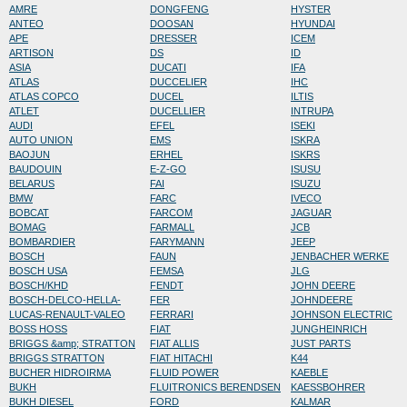
AMRE
DONGFENG
HYSTER
ANTEO
DOOSAN
HYUNDAI
APE
DRESSER
ICEM
ARTISON
DS
ID
ASIA
DUCATI
IFA
ATLAS
DUCCELIER
IHC
ATLAS COPCO
DUCEL
ILTIS
ATLET
DUCELLIER
INTRUPA
AUDI
EFEL
ISEKI
AUTO UNION
EMS
ISKRA
BAOJUN
ERHEL
ISKRS
BAUDOUIN
E-Z-GO
ISUSU
BELARUS
FAI
ISUZU
BMW
FARC
IVECO
BOBCAT
FARCOM
JAGUAR
BOMAG
FARMALL
JCB
BOMBARDIER
FARYMANN
JEEP
BOSCH
FAUN
JENBACHER WERKE
BOSCH USA
FEMSA
JLG
BOSCH/KHD
FENDT
JOHN DEERE
BOSCH-DELCO-HELLA-
FER
JOHNDEERE
LUCAS-RENAULT-VALEO
FERRARI
JOHNSON ELECTRIC
BOSS HOSS
FIAT
JUNGHEINRICH
BRIGGS &amp; STRATTON
FIAT ALLIS
JUST PARTS
BRIGGS STRATTON
FIAT HITACHI
K44
BUCHER HIDROIRMA
FLUID POWER
KAEBLE
BUKH
FLUITRONICS BERENDSEN
KAESSBOHRER
BUKH DIESEL
FORD
KALMAR