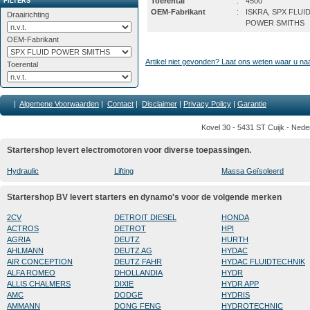
Toerental
:
4500
FILTERS
OEM-Fabrikant
:
ISKRA, SPX FLUI
Draairichting
POWER SMITHS
OEM-Fabrikant
Artikel niet gevonden? Laat ons weten waar u na
Toerental
|
Algemene Voorwaarden
|
Contact
|
Disclaimer
|
Privacy Policy
|
Garantie
Kovel 30 - 5431 ST Cuijk - Nede
Startershop levert electromotoren voor diverse toepassingen.
Hydraulic
Lifting
Massa Geïsoleerd
Startershop BV levert starters en dynamo's voor de volgende merken
2CV
DETROIT DIESEL
HONDA
ACTROS
DETROT
HPI
AGRIA
DEUTZ
HURTH
AHLMANN
DEUTZ AG
HYDAC
AIR CONCEPTION
DEUTZ FAHR
HYDAC FLUIDTECHNIK
ALFA ROMEO
DHOLLANDIA
HYDR
ALLIS CHALMERS
DIXIE
HYDR APP
AMC
DODGE
HYDRIS
AMMANN
DONG FENG
HYDROTECHNIC