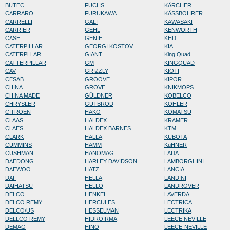
BUTEC
FUCHS
KÄRCHER
CARRARO
FURUKAWA
KÄSSBOHRER
CARRELLI
GALI
KAWASAKI
CARRIER
GEHL
KENWORTH
CASE
GENIE
KHD
CATERPILLAR
GEORGI KOSTOV
KIA
CATERPLLAR
GIANT
King Quad
CATTERPILLAR
GM
KINGQUAD
CAV
GRIZZLY
KIOTI
CESAB
GROOVE
KIPOR
CHINA
GROVE
KNIKMOPS
CHINA MADE
GÜLDNER
KOBELCO
CHRYSLER
GUTBROD
KOHLER
CITROEN
HAKO
KOMATSU
CLAAS
HALDEX
KRAMER
CLAES
HALDEX BARNES
KTM
CLARK
HALLA
KUBOTA
CUMMINS
HAMM
KüHNER
CUSHMAN
HANOMAG
LADA
DAEDONG
HARLEY DAVIDSON
LAMBORGHINI
DAEWOO
HATZ
LANCIA
DAF
HELLA
LANDINI
DAIHATSU
HELLO
LANDROVER
DELCO
HENKEL
LAVERDA
DELCO REMY
HERCULES
LECTRICA
DELCO/US
HESSELMAN
LECTRIKA
DELLCO REMY
HIDROIRMA
LEECE NEVILLE
DEMAG
HINO
LEECE-NEVILLE