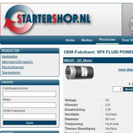
Producten
Home
Merken
Over S
PRODUCTEN
OEM-Fabrikant: SPX FLUID POWE
Aanbieding
IM0197 - DC Motor
Alternators/Dynamo's
Electromotoren
toon deta
Startmotoren
ZOEKEN
€ 1
Fabrikaatnummer
Motor
Voltage
:
24
Kilowatt
:
0,8
Draairichting
:
CW
OEM-Fabrikant
Ventilatie
:
No/Nein
Diameter
:
80 mm
Toepassing
:
Hydraulic
Thermo Beveiliging
:
No/Nein