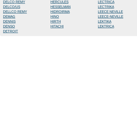
DELCO REMY
HERCULES
LECTRICA
DELCO/US
HESSELMAN
LECTRIKA
DELLCO REMY
HIDROIRMA
LEECE NEVILLE
DEMAG
HINO
LEECE-NEVILLE
DENNIS
HIRTH
LEKTIKA
DENSO
HITACHI
LEKTRICA
DETROIT