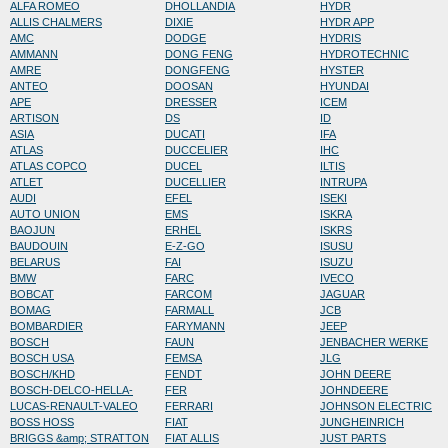
ALFA ROMEO
DHOLLANDIA
HYDR
ALLIS CHALMERS
DIXIE
HYDR APP
AMC
DODGE
HYDRIS
AMMANN
DONG FENG
HYDROTECHNIC
AMRE
DONGFENG
HYSTER
ANTEO
DOOSAN
HYUNDAI
APE
DRESSER
ICEM
ARTISON
DS
ID
ASIA
DUCATI
IFA
ATLAS
DUCCELIER
IHC
ATLAS COPCO
DUCEL
ILTIS
ATLET
DUCELLIER
INTRUPA
AUDI
EFEL
ISEKI
AUTO UNION
EMS
ISKRA
BAOJUN
ERHEL
ISKRS
BAUDOUIN
E-Z-GO
ISUSU
BELARUS
FAI
ISUZU
BMW
FARC
IVECO
BOBCAT
FARCOM
JAGUAR
BOMAG
FARMALL
JCB
BOMBARDIER
FARYMANN
JEEP
BOSCH
FAUN
JENBACHER WERKE
BOSCH USA
FEMSA
JLG
BOSCH/KHD
FENDT
JOHN DEERE
BOSCH-DELCO-HELLA-
FER
JOHNDEERE
LUCAS-RENAULT-VALEO
FERRARI
JOHNSON ELECTRIC
BOSS HOSS
FIAT
JUNGHEINRICH
BRIGGS &amp; STRATTON
FIAT ALLIS
JUST PARTS