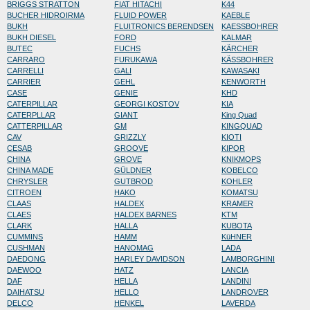
BRIGGS STRATTON
FIAT HITACHI
K44
BUCHER HIDROIRMA
FLUID POWER
KAEBLE
BUKH
FLUITRONICS BERENDSEN
KAESSBOHRER
BUKH DIESEL
FORD
KALMAR
BUTEC
FUCHS
KÄRCHER
CARRARO
FURUKAWA
KÄSSBOHRER
CARRELLI
GALI
KAWASAKI
CARRIER
GEHL
KENWORTH
CASE
GENIE
KHD
CATERPILLAR
GEORGI KOSTOV
KIA
CATERPLLAR
GIANT
King Quad
CATTERPILLAR
GM
KINGQUAD
CAV
GRIZZLY
KIOTI
CESAB
GROOVE
KIPOR
CHINA
GROVE
KNIKMOPS
CHINA MADE
GÜLDNER
KOBELCO
CHRYSLER
GUTBROD
KOHLER
CITROEN
HAKO
KOMATSU
CLAAS
HALDEX
KRAMER
CLAES
HALDEX BARNES
KTM
CLARK
HALLA
KUBOTA
CUMMINS
HAMM
KüHNER
CUSHMAN
HANOMAG
LADA
DAEDONG
HARLEY DAVIDSON
LAMBORGHINI
DAEWOO
HATZ
LANCIA
DAF
HELLA
LANDINI
DAIHATSU
HELLO
LANDROVER
DELCO
HENKEL
LAVERDA