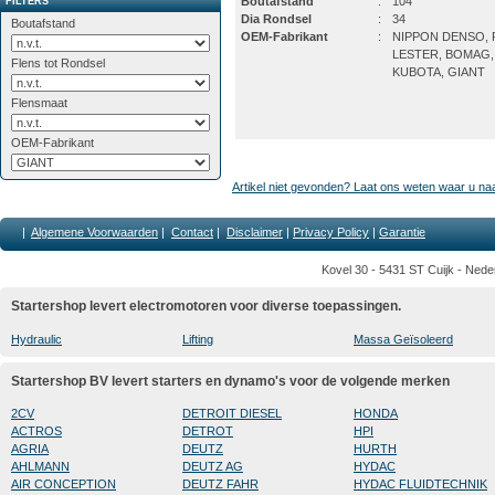
Boutafstand
:
104
FILTERS
Dia Rondsel
:
34
Boutafstand
OEM-Fabrikant
:
NIPPON DENSO, P
LESTER, BOMAG,
Flens tot Rondsel
KUBOTA, GIANT
Flensmaat
OEM-Fabrikant
Artikel niet gevonden? Laat ons weten waar u na
|
Algemene Voorwaarden
|
Contact
|
Disclaimer
|
Privacy Policy
|
Garantie
Kovel 30 - 5431 ST Cuijk - Nede
Startershop levert electromotoren voor diverse toepassingen.
Hydraulic
Lifting
Massa Geïsoleerd
Startershop BV levert starters en dynamo's voor de volgende merken
2CV
DETROIT DIESEL
HONDA
ACTROS
DETROT
HPI
AGRIA
DEUTZ
HURTH
AHLMANN
DEUTZ AG
HYDAC
AIR CONCEPTION
DEUTZ FAHR
HYDAC FLUIDTECHNIK