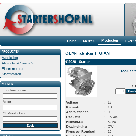
Producten
Home
Merken
Over S
PRODUCTEN
OEM-Fabrikant: GIANT
Aanbieding
011020 - Starter
Alternators/Dynamo's
Electromotoren
toon deta
Startmotoren
ZOEKEN
€ 1
Fabrikaatnummer
Motor
Voltage
:
12
Kilowatt
:
1,4
Aantal tanden
:
9
OEM-Fabrikant
Reductie
:
Ja/Yes
Flensmaat
:
82,50
Draairichting
:
CW
Flens tot Rondsel
:
25