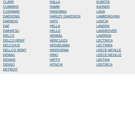
CLARK
HALLA
KUBOTA
CUMMINS
HAMM
KüHNER
CUSHMAN
HANOMAG
LADA
DAEDONG
HARLEY DAVIDSON
LAMBORGHINI
DAEWOO
HATZ
LANCIA
DAF
HELLA
LANDINI
DAIHATSU
HELLO
LANDROVER
DELCO
HENKEL
LAVERDA
DELCO REMY
HERCULES
LECTRICA
DELCO/US
HESSELMAN
LECTRIKA
DELLCO REMY
HIDROIRMA
LEECE NEVILLE
DEMAG
HINO
LEECE-NEVILLE
DENNIS
HIRTH
LEKTIKA
DENSO
HITACHI
LEKTRICA
DETROIT