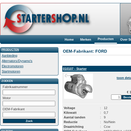
Producten
Home
Merken
Over S
PRODUCTEN
OEM-Fabrikant: FORD
Aanbieding
Alternators/Dynamo's
Electromotoren
010107 - Starter
Startmotoren
toon deta
ZOEKEN
Fabrikaatnummer
€ 1
Motor
Voltage
:
12
OEM-Fabrikant
Kilowatt
:
0,7
Aantal tanden
:
9
Reductie
:
No/Nein
Draairichting
:
Ccw