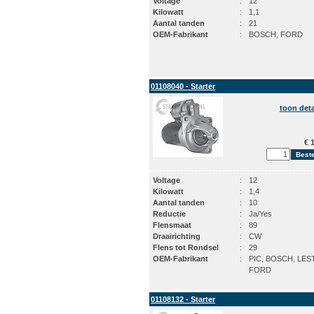
Voltage
:
12
Kilowatt
:
1,1
Aantal tanden
:
21
OEM-Fabrikant
:
BOSCH, FORD
01108040 - Starter
toon deta
€ 1
Voltage
:
12
Kilowatt
:
1,4
Aantal tanden
:
10
Reductie
:
Ja/Yes
Flensmaat
:
89
Draairichting
:
CW
Flens tot Rondsel
:
29
OEM-Fabrikant
:
PIC, BOSCH, LES
FORD
01108132 - Starter