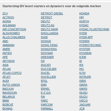
Startershop BV levert starters en dynamo's voor de volgende merken
2CV
DETROIT DIESEL
HONDA
ACTROS
DETROT
HPI
AGRIA
DEUTZ
HURTH
AHLMANN
DEUTZ AG
HYDAC
AIR CONCEPTION
DEUTZ FAHR
HYDAC FLUIDTECHNIK
ALFA ROMEO
DHOLLANDIA
HYDR
ALLIS CHALMERS
DIXIE
HYDR APP
AMC
DODGE
HYDRIS
AMMANN
DONG FENG
HYDROTECHNIC
AMRE
DONGFENG
HYSTER
ANTEO
DOOSAN
HYUNDAI
APE
DRESSER
ICEM
ARTISON
DS
ID
ASIA
DUCATI
IFA
ATLAS
DUCCELIER
IHC
ATLAS COPCO
DUCEL
ILTIS
ATLET
DUCELLIER
INTRUPA
AUDI
EFEL
ISEKI
AUTO UNION
EMS
ISKRA
BAOJUN
ERHEL
ISKRS
BAUDOUIN
E-Z-GO
ISUSU
BELARUS
FAI
ISUZU
BMW
FARC
IVECO
BOBCAT
FARCOM
JAGUAR
BOMAG
FARMALL
JCB