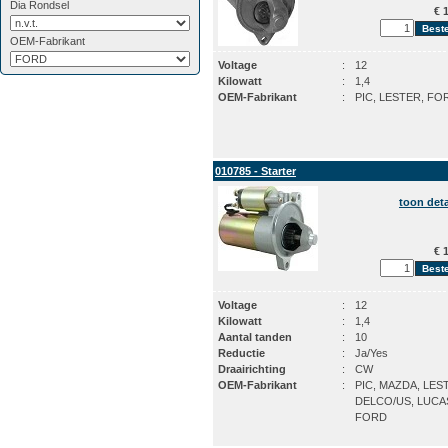
Dia Rondsel
€ 1
OEM-Fabrikant
Voltage
:
12
Kilowatt
:
1,4
OEM-Fabrikant
:
PIC, LESTER, FO
010785 - Starter
toon deta
€ 1
Voltage
:
12
Kilowatt
:
1,4
Aantal tanden
:
10
Reductie
:
Ja/Yes
Draairichting
:
CW
OEM-Fabrikant
:
PIC, MAZDA, LES
DELCO/US, LUCA
FORD