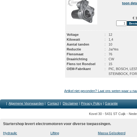
toon deta
€ 1
Voltage
:
12
Kilowatt
:
1,4
Aantal tanden
:
10
Reductie
:
Ja/Yes
Flensmaat
:
76
Draairichting
:
CW
Flens tot Rondsel
:
15
OEM-Fabrikant
:
PIC, BOSCH, LES
STEINBOCK, FO
Artikel niet gevonden? Laat ons weten waar u na
|
Algemene Voorwaarden
|
Contact
|
Disclaimer
|
Privacy Policy
|
Garantie
Kovel 30 - 5431 ST Cuijk - Nede
Startershop levert electromotoren voor diverse toepassingen.
Hydraulic
Lifting
Massa Geïsoleerd