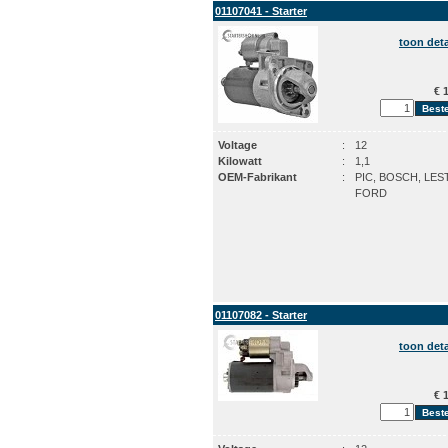
01107041 - Starter
toon deta
€ 1
Voltage
:
12
Kilowatt
:
1,1
OEM-Fabrikant
:
PIC, BOSCH, LES
FORD
01107082 - Starter
toon deta
€ 1