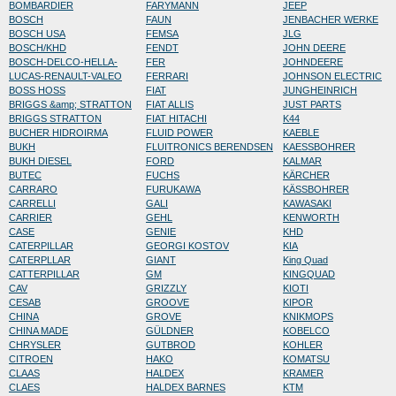
BOMBARDIER
FARYMANN
JEEP
BOSCH
FAUN
JENBACHER WERKE
BOSCH USA
FEMSA
JLG
BOSCH/KHD
FENDT
JOHN DEERE
BOSCH-DELCO-HELLA-
FER
JOHNDEERE
LUCAS-RENAULT-VALEO
FERRARI
JOHNSON ELECTRIC
BOSS HOSS
FIAT
JUNGHEINRICH
BRIGGS &amp; STRATTON
FIAT ALLIS
JUST PARTS
BRIGGS STRATTON
FIAT HITACHI
K44
BUCHER HIDROIRMA
FLUID POWER
KAEBLE
BUKH
FLUITRONICS BERENDSEN
KAESSBOHRER
BUKH DIESEL
FORD
KALMAR
BUTEC
FUCHS
KÄRCHER
CARRARO
FURUKAWA
KÄSSBOHRER
CARRELLI
GALI
KAWASAKI
CARRIER
GEHL
KENWORTH
CASE
GENIE
KHD
CATERPILLAR
GEORGI KOSTOV
KIA
CATERPLLAR
GIANT
King Quad
CATTERPILLAR
GM
KINGQUAD
CAV
GRIZZLY
KIOTI
CESAB
GROOVE
KIPOR
CHINA
GROVE
KNIKMOPS
CHINA MADE
GÜLDNER
KOBELCO
CHRYSLER
GUTBROD
KOHLER
CITROEN
HAKO
KOMATSU
CLAAS
HALDEX
KRAMER
CLAES
HALDEX BARNES
KTM