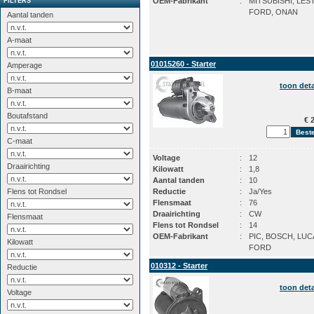
OEM-Fabrikant
:
MITSUBISHI, LES
FILTERS
FORD, ONAN
Aantal tanden
A-maat
01015260 - Starter
Amperage
toon deta
B-maat
Boutafstand
€ 2
C-maat
Voltage
:
12
Draairichting
Kilowatt
:
1,8
Aantal tanden
:
10
Flens tot Rondsel
Reductie
:
Ja/Yes
Flensmaat
:
76
Draairichting
:
CW
Flensmaat
Flens tot Rondsel
:
14
OEM-Fabrikant
:
PIC, BOSCH, LUC
Kilowatt
FORD
010312 - Starter
Reductie
toon deta
Voltage