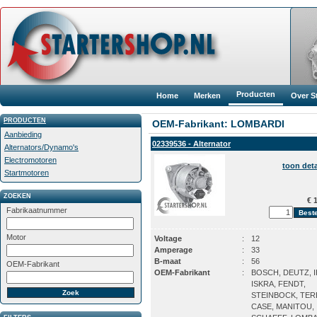
Producten
Home
Merken
Over S
PRODUCTEN
OEM-Fabrikant: LOMBARDI
Aanbieding
02339536 - Alternator
Alternators/Dynamo's
Electromotoren
toon deta
Startmotoren
ZOEKEN
€ 1
Fabrikaatnummer
Motor
Voltage
:
12
Amperage
:
33
B-maat
:
56
OEM-Fabrikant
OEM-Fabrikant
:
BOSCH, DEUTZ, I
ISKRA, FENDT,
STEINBOCK, TER
CASE, MANITOU,