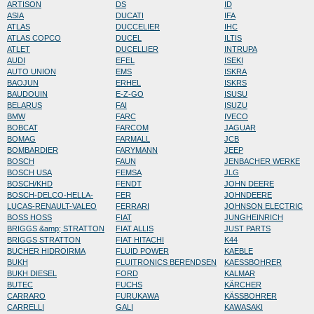
ARTISON
DS
ID
ASIA
DUCATI
IFA
ATLAS
DUCCELIER
IHC
ATLAS COPCO
DUCEL
ILTIS
ATLET
DUCELLIER
INTRUPA
AUDI
EFEL
ISEKI
AUTO UNION
EMS
ISKRA
BAOJUN
ERHEL
ISKRS
BAUDOUIN
E-Z-GO
ISUSU
BELARUS
FAI
ISUZU
BMW
FARC
IVECO
BOBCAT
FARCOM
JAGUAR
BOMAG
FARMALL
JCB
BOMBARDIER
FARYMANN
JEEP
BOSCH
FAUN
JENBACHER WERKE
BOSCH USA
FEMSA
JLG
BOSCH/KHD
FENDT
JOHN DEERE
BOSCH-DELCO-HELLA-
FER
JOHNDEERE
LUCAS-RENAULT-VALEO
FERRARI
JOHNSON ELECTRIC
BOSS HOSS
FIAT
JUNGHEINRICH
BRIGGS &amp; STRATTON
FIAT ALLIS
JUST PARTS
BRIGGS STRATTON
FIAT HITACHI
K44
BUCHER HIDROIRMA
FLUID POWER
KAEBLE
BUKH
FLUITRONICS BERENDSEN
KAESSBOHRER
BUKH DIESEL
FORD
KALMAR
BUTEC
FUCHS
KÄRCHER
CARRARO
FURUKAWA
KÄSSBOHRER
CARRELLI
GALI
KAWASAKI