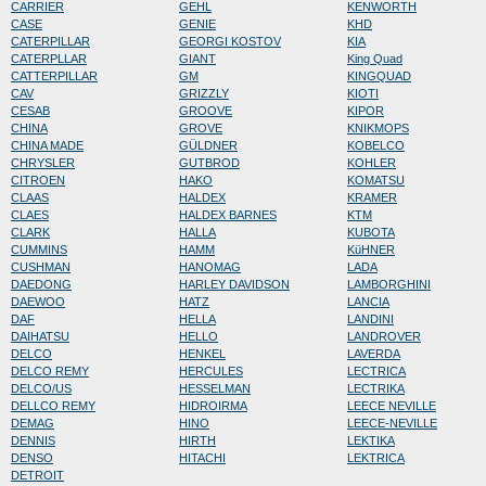
CARRIER
GEHL
KENWORTH
CASE
GENIE
KHD
CATERPILLAR
GEORGI KOSTOV
KIA
CATERPLLAR
GIANT
King Quad
CATTERPILLAR
GM
KINGQUAD
CAV
GRIZZLY
KIOTI
CESAB
GROOVE
KIPOR
CHINA
GROVE
KNIKMOPS
CHINA MADE
GÜLDNER
KOBELCO
CHRYSLER
GUTBROD
KOHLER
CITROEN
HAKO
KOMATSU
CLAAS
HALDEX
KRAMER
CLAES
HALDEX BARNES
KTM
CLARK
HALLA
KUBOTA
CUMMINS
HAMM
KüHNER
CUSHMAN
HANOMAG
LADA
DAEDONG
HARLEY DAVIDSON
LAMBORGHINI
DAEWOO
HATZ
LANCIA
DAF
HELLA
LANDINI
DAIHATSU
HELLO
LANDROVER
DELCO
HENKEL
LAVERDA
DELCO REMY
HERCULES
LECTRICA
DELCO/US
HESSELMAN
LECTRIKA
DELLCO REMY
HIDROIRMA
LEECE NEVILLE
DEMAG
HINO
LEECE-NEVILLE
DENNIS
HIRTH
LEKTIKA
DENSO
HITACHI
LEKTRICA
DETROIT