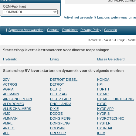
SCHAEFF, LOMB
FILTERS
OEM-Fabrikant
Artikel niet gevonden? Laat ons weten waar u na
|
Algemene Voorwaarden
|
Contact
|
Disclaimer
|
Privacy Policy
|
Garantie
Kovel 30 - 5431 ST Cuijk - Nede
Startershop levert electromotoren voor diverse toepassingen.
Hydraulic
Lifting
Massa Geïsoleerd
Startershop BV levert starters en dynamo's voor de volgende merken
2CV
DETROIT DIESEL
HONDA
ACTROS
DETROT
HPI
AGRIA
DEUTZ
HURTH
AHLMANN
DEUTZ AG
HYDAC
AIR CONCEPTION
DEUTZ FAHR
HYDAC FLUIDTECHNIK
ALFA ROMEO
DHOLLANDIA
HYDR
ALLIS CHALMERS
DIXIE
HYDR APP
AMC
DODGE
HYDRIS
AMMANN
DONG FENG
HYDROTECHNIC
AMRE
DONGFENG
HYSTER
ANTEO
DOOSAN
HYUNDAI
APE
DRESSER
ICEM