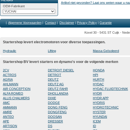
FILTERS
Artikel niet gevonden? Laat ons weten waar u na
OEM-Fabrikant
|
Algemene Voorwaarden
|
Contact
|
Disclaimer
|
Privacy Policy
|
Garantie
Kovel 30 - 5431 ST Cuijk - Nede
Startershop levert electromotoren voor diverse toepassingen.
Hydraulic
Lifting
Massa Geïsoleerd
Startershop BV levert starters en dynamo's voor de volgende merken
2CV
DETROIT DIESEL
HONDA
ACTROS
DETROT
HPI
AGRIA
DEUTZ
HURTH
AHLMANN
DEUTZ AG
HYDAC
AIR CONCEPTION
DEUTZ FAHR
HYDAC FLUIDTECHNIK
ALFA ROMEO
DHOLLANDIA
HYDR
ALLIS CHALMERS
DIXIE
HYDR APP
AMC
DODGE
HYDRIS
AMMANN
DONG FENG
HYDROTECHNIC
AMRE
DONGFENG
HYSTER
ANTEO
DOOSAN
HYUNDAI
APE
DRESSER
ICEM
ARTISON
DS
ID