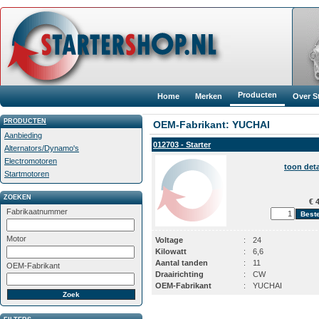
Producten
Home
Merken
Over S
PRODUCTEN
OEM-Fabrikant: YUCHAI
Aanbieding
012703 - Starter
Alternators/Dynamo's
Electromotoren
toon deta
Startmotoren
ZOEKEN
€ 4
Fabrikaatnummer
Motor
Voltage
:
24
Kilowatt
:
6,6
Aantal tanden
:
11
OEM-Fabrikant
Draairichting
:
CW
OEM-Fabrikant
:
YUCHAI