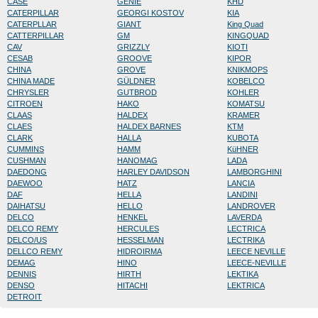
CASE
GENIE
KHD
CATERPILLAR
GEORGI KOSTOV
KIA
CATERPLLAR
GIANT
King Quad
CATTERPILLAR
GM
KINGQUAD
CAV
GRIZZLY
KIOTI
CESAB
GROOVE
KIPOR
CHINA
GROVE
KNIKMOPS
CHINA MADE
GÜLDNER
KOBELCO
CHRYSLER
GUTBROD
KOHLER
CITROEN
HAKO
KOMATSU
CLAAS
HALDEX
KRAMER
CLAES
HALDEX BARNES
KTM
CLARK
HALLA
KUBOTA
CUMMINS
HAMM
KüHNER
CUSHMAN
HANOMAG
LADA
DAEDONG
HARLEY DAVIDSON
LAMBORGHINI
DAEWOO
HATZ
LANCIA
DAF
HELLA
LANDINI
DAIHATSU
HELLO
LANDROVER
DELCO
HENKEL
LAVERDA
DELCO REMY
HERCULES
LECTRICA
DELCO/US
HESSELMAN
LECTRIKA
DELLCO REMY
HIDROIRMA
LEECE NEVILLE
DEMAG
HINO
LEECE-NEVILLE
DENNIS
HIRTH
LEKTIKA
DENSO
HITACHI
LEKTRICA
DETROIT