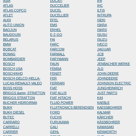
ASIA
DUCATI
IFA
ATLAS
DUCCELIER
IHC
ATLAS COPCO
DUCEL
ILTIS
ATLET
DUCELLIER
INTRUPA
AUDI
EFEL
ISEKI
AUTO UNION
EMS
ISKRA
BAOJUN
ERHEL
ISKRS
BAUDOUIN
E-Z-GO
ISUSU
BELARUS
FAI
ISUZU
BMW
FARC
IVECO
BOBCAT
FARCOM
JAGUAR
BOMAG
FARMALL
JCB
BOMBARDIER
FARYMANN
JEEP
BOSCH
FAUN
JENBACHER WERKE
BOSCH USA
FEMSA
JLG
BOSCH/KHD
FENDT
JOHN DEERE
BOSCH-DELCO-HELLA-
FER
JOHNDEERE
LUCAS-RENAULT-VALEO
FERRARI
JOHNSON ELECTRIC
BOSS HOSS
FIAT
JUNGHEINRICH
BRIGGS &amp; STRATTON
FIAT ALLIS
JUST PARTS
BRIGGS STRATTON
FIAT HITACHI
K44
BUCHER HIDROIRMA
FLUID POWER
KAEBLE
BUKH
FLUITRONICS BERENDSEN
KAESSBOHRER
BUKH DIESEL
FORD
KALMAR
BUTEC
FUCHS
KÄRCHER
CARRARO
FURUKAWA
KÄSSBOHRER
CARRELLI
GALI
KAWASAKI
CARRIER
GEHL
KENWORTH